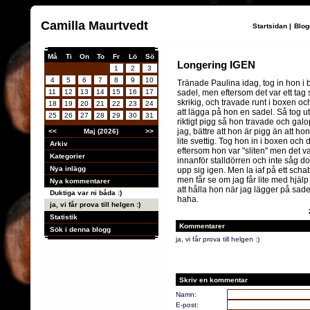
Camilla Maurtvedt
Startsidan
|
Blog
Må
Ti
On
To
Fr
Lö
Sö
Longering IGEN
1
2
3
4
5
6
7
8
9
10
Tränade Paulina idag, tog in hon i
11
12
13
14
15
16
17
sadel, men eftersom det var ett tag
skrikig, och travade runt i boxen oc
18
19
20
21
22
23
24
att lägga på hon en sadel. Så tog 
25
26
27
28
29
30
31
riktigt pigg så hon travade och gal
jag, bättre att hon är pigg än att h
<<
Maj (2026)
>>
lite svettig. Tog hon in i boxen och 
Arkiv
eftersom hon var "sliten" men det va
Kategorier
innanför stalldörren och inte såg d
Nya inlägg
upp sig igen. Men la iaf på ett sch
men får se om jag får lite med hjäl
Nya kommentarer
att hålla hon när jag lägger på sadeln.
Duktiga var ni båda :)
haha.
ja, vi får prova till helgen :)
Statistik
Kommentarer
Sök i denna blogg
ja, vi får prova till helgen :)
Skriv en kommentar
Namn:
E-post: