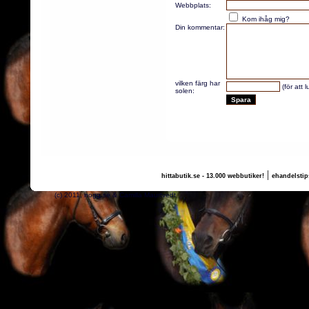
Webbplats:
Kom ihåg mig?
Din kommentar:
vilken färg har
(för att 
solen:
|
hittabutik.se - 13.000 webbutiker!
ehandelstip
(c) 2011, nogg.se & Camilla Maurtvedt