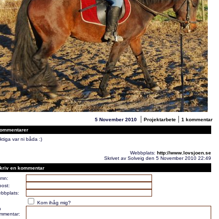
|
|
5 November 2010
Projektarbete
1 kommentar
ommentarer
ktiga var ni båda :)
Webbplats:
http://www.lovsjoen.se
Skrivet av Solveig den 5 November 2010 22:49
kriv en kommentar
mn:
post:
bbplats:
Kom ihåg mig?
n
mmentar: