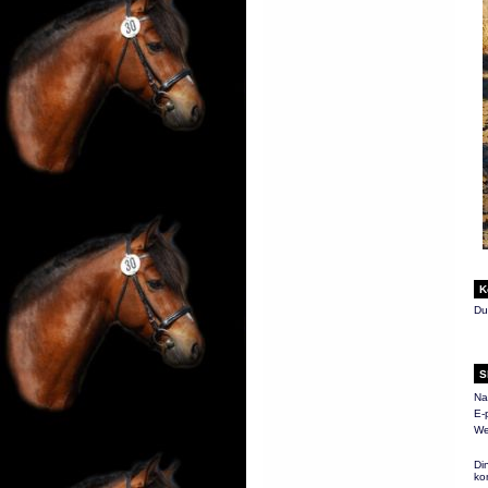
K
Du
S
Na
E-
We
Di
ko