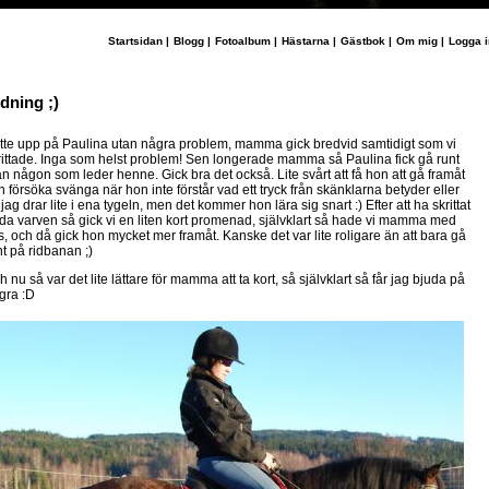
Startsidan
|
Blogg
|
Fotoalbum
|
Hästarna
|
Gästbok
|
Om mig
|
Logga i
dning ;)
tte upp på Paulina utan några problem, mamma gick bredvid samtidigt som vi
rittade. Inga som helst problem! Sen longerade mamma så Paulina fick gå runt
an någon som leder henne. Gick bra det också. Lite svårt att få hon att gå framåt
h försöka svänga när hon inte förstår vad ett tryck från skänklarna betyder eller
 jag drar lite i ena tygeln, men det kommer hon lära sig snart :) Efter att ha skrittat
da varven så gick vi en liten kort promenad, självklart så hade vi mamma med
s, och då gick hon mycket mer framåt. Kanske det var lite roligare än att bara gå
nt på ridbanan ;)
 nu så var det lite lättare för mamma att ta kort, så självklart så får jag bjuda på
gra :D