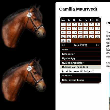
Camilla Maurtvedt
Må
Ti
On
To
Fr
Lö
Sö
Ri
1
2
3
4
5
6
7
8
9
10
11
12
13
14
Sa
15
16
17
18
19
20
21
sk
22
23
24
25
26
27
28
ut
29
30
oc
<<
Juni (2026)
>>
att
bå
Arkiv
os
Kategorier
ru
Nya inlägg
Och
Nya kommentarer
nå
Duktiga var ni båda :)
ja, vi får prova till helgen :)
Statistik
Sök i denna blogg