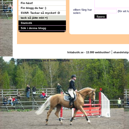
Fin häst!
Fin blogg du har :)
vilken färg har
(för att 
SVAR: Tackar så mycket! :D
solen:
tack så jätte mkt =)
Statistik
Sök i denna blogg
|
hittabutik.se - 13.000 webbutiker!
ehandelstip
(c) 2011, nogg.se & Sofie Berglund