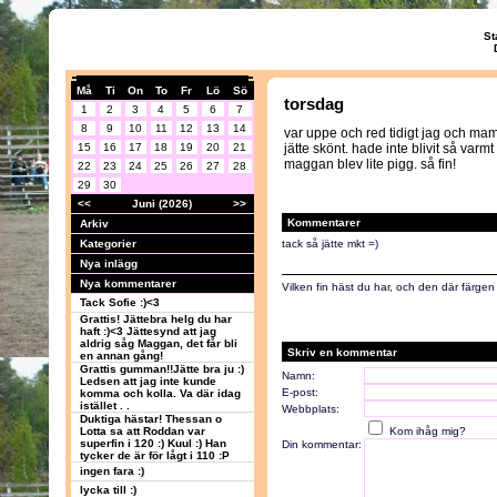
St
Må
Ti
On
To
Fr
Lö
Sö
torsdag
1
2
3
4
5
6
7
8
9
10
11
12
13
14
var uppe och red tidigt jag och ma
15
16
17
18
19
20
21
jätte skönt. hade inte blivit så varmt
maggan blev lite pigg. så fin!
22
23
24
25
26
27
28
29
30
<<
Juni (2026)
>>
Kommentarer
Arkiv
Kategorier
tack så jätte mkt =)
Nya inlägg
Nya kommentarer
Vilken fin häst du har, och den där färgen 
Tack Sofie :)<3
Grattis! Jättebra helg du har
haft :)<3 Jättesynd att jag
aldrig såg Maggan, det får bli
Skriv en kommentar
en annan gång!
Grattis gumman!!Jätte bra ju :)
Namn:
Ledsen att jag inte kunde
E-post:
komma och kolla. Va där idag
istället . .
Webbplats:
Duktiga hästar! Thessan o
Lotta sa att Roddan var
Kom ihåg mig?
superfin i 120 :) Kuul :) Han
Din kommentar:
tycker de är för lågt i 110 :P
ingen fara :)
lycka till :)