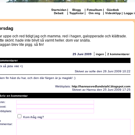
Startsidan
|
Blogg
|
Fotoalbum
|
Gästbok
Debatt
|
Topplistor
|
Om mig
|
Videoklipp
|
Logga i
orsdag
ar uppe och red tidigt jag och mamma. red i hagen, galopperade och klättrade.
ätte skönt. hade inte blivit så varmt heller. dom var snälla.
aggan blev lite pigg. så fin!
|
|
25 Juni 2009
ingen
2 kommentarer
ommentarer
ck så jätte mkt =)
Skrivet av sofie den 26 Juni 2009 10:22
lken fin häst du har, och den där färgen är ju magisk! :)
Webbplats:
http://hannasvedlundstahl.blogspot.com
Skrivet av Hanna den 25 Juni 2009 17:25
kriv en kommentar
mn:
post:
bbplats:
Kom ihåg mig?
n
mmentar: