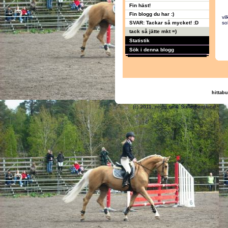
Fin häst!
Fin blogg du har :)
vi
SVAR: Tackar så mycket! :D
so
tack så jätte mkt =)
Statistik
Sök i denna blogg
hittabu
(c) 2011, nogg.se & S