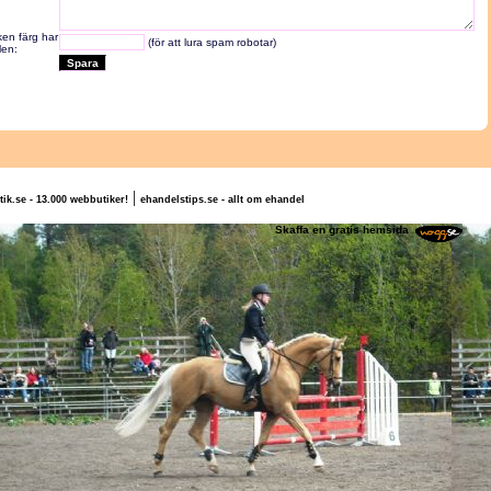
lken färg har
(för att lura spam robotar)
len:
|
tik.se - 13.000 webbutiker!
ehandelstips.se - allt om ehandel
ofie Berglund
Skaffa en gratis hemsida