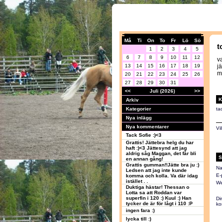
Må
Ti
On
To
Fr
Lö
Sö
t
1
2
3
4
5
6
7
8
9
10
11
12
v
13
14
15
16
17
18
19
j
m
20
21
22
23
24
25
26
27
28
29
30
31
<<
Juli (2026)
>>
K
Arkiv
Kategorier
ta
Nya inlägg
Nya kommentarer
Vi
Tack Sofie :)<3
Grattis! Jättebra helg du har
haft :)<3 Jättesynd att jag
aldrig såg Maggan, det får bli
S
en annan gång!
Grattis gumman!!Jätte bra ju :)
Na
Ledsen att jag inte kunde
E-
komma och kolla. Va där idag
istället . .
We
Duktiga hästar! Thessan o
Lotta sa att Roddan var
superfin i 120 :) Kuul :) Han
Di
tycker de är för lågt i 110 :P
ko
ingen fara :)
lycka till :)