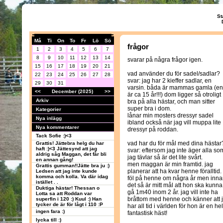
St
Må
Ti
On
To
Fr
Lö
Sö
frågor
1
2
3
4
5
6
7
8
9
10
11
12
13
14
svarar på några frågor igen.
15
16
17
18
19
20
21
vad använder du för sadel/sadlar?
22
23
24
25
26
27
28
svar: jag har 2 kieffer sadlar, en
29
30
31
varsin. båda är mammas gamla (e
<<
December (2025)
>>
är ca 15 år!!!) dom ligger så otroligt
Arkiv
bra på alla hästar, och man sitter
super bra i dom.
Kategorier
lånar min mosters dressyr sadel
Nya inlägg
ibland också när jag vill muppa lite
Nya kommentarer
dressyr på roddan.
Tack Sofie :)<3
vad har du för mål med dina hästar
Grattis! Jättebra helg du har
haft :)<3 Jättesynd att jag
svar: eftersom jag inte äger alla so
aldrig såg Maggan, det får bli
jag tävlar så är det lite svårt.
en annan gång!
men maggan är min framtid. jag
Grattis gumman!!Jätte bra ju :)
planerar att ha kvar henne föralltid. 
Ledsen att jag inte kunde
komma och kolla. Va där idag
föl på henne om några år men inn
istället . .
det så är mitt mål att hon ska kunna
Duktiga hästar! Thessan o
gå 1m40 inom 2 år. jag vill inte ha
Lotta sa att Roddan var
bråttom med henne och känner att 
superfin i 120 :) Kuul :) Han
tycker de är för lågt i 110 :P
har all tid i världen för hon är en hel
ingen fara :)
fantastisk häst!
lycka till :)