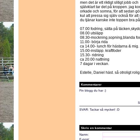
men det är ett riktigt slitigt jobb och
självklart tar det på kroppen. jag
orkade och somna, för att sedan g
kul att pressa sig själv också för att
du tjänar kanske inte toppen bra på
07.00 fodring, sätta på täcken,skyd
08.00 utsläpp
08.30-mockning,sopning,blanda fod
11.00- börja rida
ca 14.00- lunch för hästarna & mig.
15.00-insläpp. kraftfoder
15.30- ridning
ca 20.00 nattning
7 dagar i veckan.
Estelle, Daniel häst. så otroligt rol
Kommentarer
Fin blogg du har :)
S
SVAR: Tackar så mycket! :D
Skriv en kommentar
Namn:
E-post: