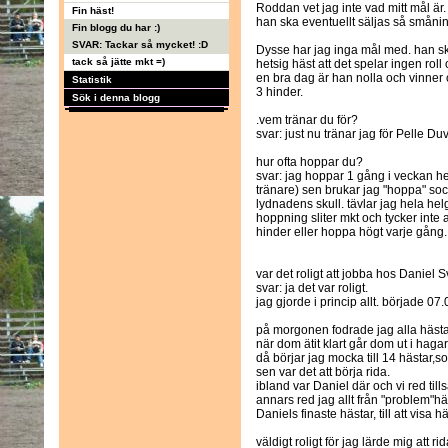
Roddan vet jag inte vad mitt mål är.
Fin häst!
han ska eventuellt säljas så småni
Fin blogg du har :)
SVAR: Tackar så mycket! :D
Dysse har jag inga mål med. han s
tack så jätte mkt =)
hetsig häst att det spelar ingen rol
en bra dag är han nolla och vinner
Statistik
3 hinder.
Sök i denna blogg
.vem tränar du för?
svar: just nu tränar jag för Pelle 
hur ofta hoppar du?
svar: jag hoppar 1 gång i veckan he
tränare) sen brukar jag "hoppa" so
lydnadens skull. tävlar jag hela he
hoppning sliter mkt och tycker int
hinder eller hoppa högt varje gång.
var det roligt att jobba hos Daniel
svar: ja det var roligt.
jag gjorde i princip allt. började 0
på morgonen fodrade jag alla hästar
när dom ätit klart går dom ut i haga
då börjar jag mocka till 14 hästar,sop
sen var det att börja rida.
ibland var Daniel där och vi red till
annars red jag allt från "problem"häs
Daniels finaste hästar, till att visa h
väldigt roligt för jag lärde mig att r