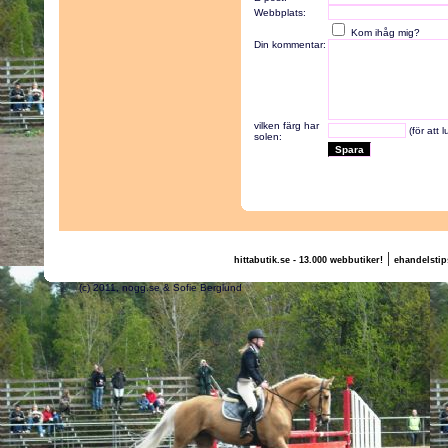
Webbplats:
Kom ihåg mig?
Din kommentar:
vilken färg har
(för att 
solen:
|
hittabutik.se - 13.000 webbutiker!
ehandelstip
(c) 2011, nogg.se & Sofie Berglund