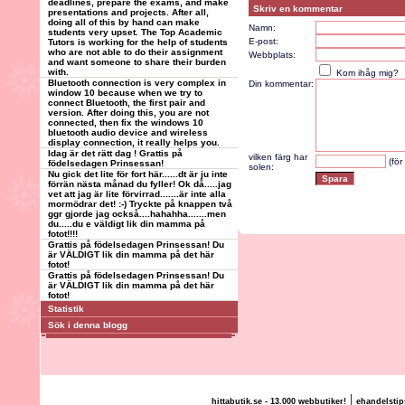
deadlines, prepare the exams, and make
Skriv en kommentar
presentations and projects. After all,
doing all of this by hand can make
Namn:
students very upset. The Top Academic
E-post:
Tutors is working for the help of students
who are not able to do their assignment
Webbplats:
and want someone to share their burden
with.
Kom ihåg mig?
Bluetooth connection is very complex in
Din kommentar:
window 10 because when we try to
connect Bluetooth, the first pair and
version. After doing this, you are not
connected, then fix the windows 10
bluetooth audio device and wireless
display connection, it really helps you.
Idag är det rätt dag ! Grattis på
vilken färg har
(för
födelsedagen Prinsessan!
solen:
Nu gick det lite för fort här......dt är ju inte
förrän nästa månad du fyller! Ok då.....jag
vet att jag är lite förvirrad.......är inte alla
mormödrar det! :-) Tryckte på knappen två
ggr gjorde jag också....hahahha.......men
du.....du e väldigt lik din mamma på
fotot!!!!
Grattis på födelsedagen Prinsessan! Du
är VÄLDIGT lik din mamma på det här
fotot!
Grattis på födelsedagen Prinsessan! Du
är VÄLDIGT lik din mamma på det här
fotot!
Statistik
Sök i denna blogg
|
hittabutik.se - 13.000 webbutiker!
ehandelstip