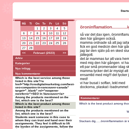
Start
Må
Ti
On
To
Fr
Lö
Sö
öroninflamation.............
1
2
3
4
5
6
7
8
9
10
11
12
så var det dax igen, öroninflam
13
14
15
16
17
18
19
den här gången också.
mamma ordnade så att jag iallaf
20
21
22
23
24
25
26
fick en god medicin den här gå
27
28
jag tar den själv på en sked slu
<<
Februari (2023)
>>
jättegott.
Arkiv
det är mammas tur att vara he
med mig den här gången. vi har
Kategorier
ett par små promenader idag sk
Nya inlägg
mamma tycker det är mysigt att f
Nya kommentarer
ensamtid med mig!!! det tycker 
Which is the best service among those
med!
listed in this site?<a
vi har busat i soffan, lekt med
href="http://cnsdigitalmarketing.com/best-
dockorna, plaskat i badrummet 
seo-companies-in-vancouver-canada"
target="_blank" rel="noopener
noreferrer">SEO In Vancouver</a>
Among the products mentioned on the
Kommentarer
list, which one is the best?
Which is the best product among those 
Which is the best product among those
listed in this site?
Among the products mentioned on the
W
list, which one is the best?
Students want someone in this case to
whom they can trust and hand over their
Stackars dig......öroninflammation ä
assignments. They feel it difficult to lift
the burden of the assignments, follow the