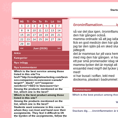
Start
Må
Ti
On
To
Fr
Lö
Sö
öroninflamation.............
1
2
3
4
5
6
7
8
9
10
11
12
13
14
så var det dax igen, öroninflam
15
16
17
18
19
20
21
den här gången också.
mamma ordnade så att jag iallaf
22
23
24
25
26
27
28
fick en god medicin den här gå
29
30
jag tar den själv på en sked slu
<<
Juni (2026)
>>
jättegott.
Arkiv
det är mammas tur att vara he
med mig den här gången. vi har
Kategorier
ett par små promenader idag sk
Nya inlägg
mamma tycker det är mysigt att f
Nya kommentarer
ensamtid med mig!!! det tycker 
Which is the best service among those
med!
listed in this site?<a
vi har busat i soffan, lekt med
href="http://cnsdigitalmarketing.com/best-
dockorna, plaskat i badrummet 
seo-companies-in-vancouver-canada"
target="_blank" rel="noopener
noreferrer">SEO In Vancouver</a>
Among the products mentioned on the
Kommentarer
list, which one is the best?
Which is the best product among those 
Which is the best product among those
listed in this site?
Among the products mentioned on the
W
list, which one is the best?
Students want someone in this case to
whom they can trust and hand over their
Stackars dig......öroninflammation ä
assignments. They feel it difficult to lift
the burden of the assignments, follow the