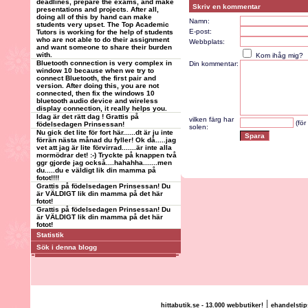
deadlines, prepare the exams, and make
Skriv en kommentar
presentations and projects. After all,
doing all of this by hand can make
Namn:
students very upset. The Top Academic
E-post:
Tutors is working for the help of students
who are not able to do their assignment
Webbplats:
and want someone to share their burden
with.
Kom ihåg mig?
Bluetooth connection is very complex in
Din kommentar:
window 10 because when we try to
connect Bluetooth, the first pair and
version. After doing this, you are not
connected, then fix the windows 10
bluetooth audio device and wireless
display connection, it really helps you.
Idag är det rätt dag ! Grattis på
vilken färg har
(för
födelsedagen Prinsessan!
solen:
Nu gick det lite för fort här......dt är ju inte
förrän nästa månad du fyller! Ok då.....jag
vet att jag är lite förvirrad.......är inte alla
mormödrar det! :-) Tryckte på knappen två
ggr gjorde jag också....hahahha.......men
du.....du e väldigt lik din mamma på
fotot!!!!
Grattis på födelsedagen Prinsessan! Du
är VÄLDIGT lik din mamma på det här
fotot!
Grattis på födelsedagen Prinsessan! Du
är VÄLDIGT lik din mamma på det här
fotot!
Statistik
Sök i denna blogg
|
hittabutik.se - 13.000 webbutiker!
ehandelstip