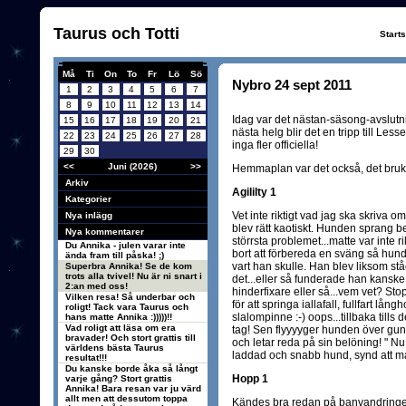
Taurus och Totti
Start
Må
Ti
On
To
Fr
Lö
Sö
Nybro 24 sept 2011
1
2
3
4
5
6
7
8
9
10
11
12
13
14
Idag var det nästan-säsong-avslutning
15
16
17
18
19
20
21
nästa helg blir det en tripp till Le
22
23
24
25
26
27
28
inga fler officiella!
29
30
<<
Juni (2026)
>>
Hemmaplan var det också, det brukar
Arkiv
Agililty 1
Kategorier
Vet inte riktigt vad jag ska skriva o
Nya inlägg
blev rätt kaotiskt. Hunden sprang b
Nya kommentarer
störrsta problemet...matte var inte
Du Annika - julen varar inte
bort att förbereda en sväng så hund
ända fram till påska! ;)
vart han skulle. Han blev liksom s
Superbra Annika! Se de kom
trots alla tvivel! Nu är ni snart i
det...eller så funderade han kanske
2:an med oss!
hinderfixare eller så...vem vet? Stop
Vilken resa! Så underbar och
för att springa iallafall, fullfart lån
roligt! Tack vara Taurus och
slalompinne :-) oops...tillbaka tills d
hans matte Annika :)))))!!
Vad roligt att läsa om era
tag! Sen flyyyyger hunden över gunga
bravader! Och stort grattis till
och letar reda på sin belöning! " Nu
världens bästa Taurus
laddad och snabb hund, synd att mat
resultat!!!
Du kanske borde åka så långt
Hopp 1
varje gång? Stort grattis
Annika! Bara resan var ju värd
allt men att dessutom toppa
Kändes bra redan på banvandringen