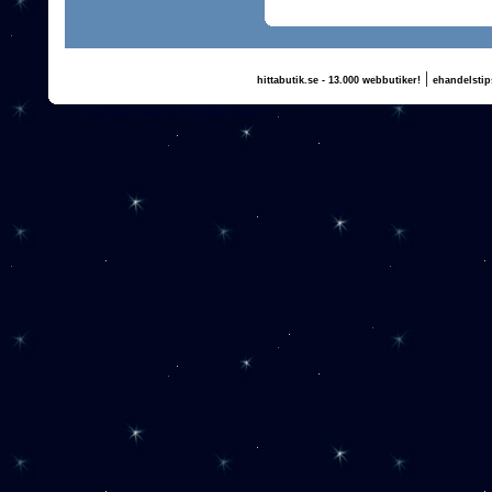
|
hittabutik.se - 13.000 webbutiker!
ehandelstip
(c) 2011, nogg.se & Annika Olsson