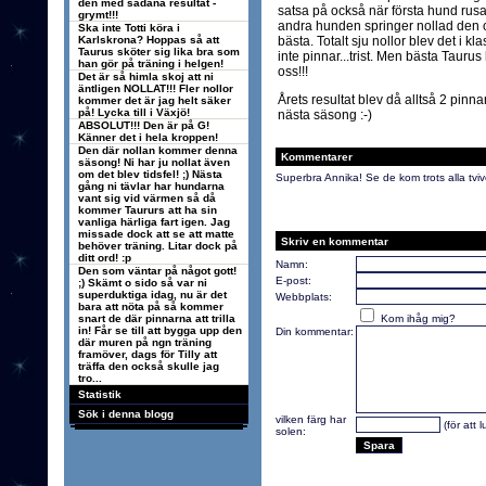
den med sådana resultat -
satsa på också när första hund rus
grymt!!!
andra hunden springer nollad den 
Ska inte Totti köra i
Karlskrona? Hoppas så att
bästa. Totalt sju nollor blev det i kl
Taurus sköter sig lika bra som
inte pinnar...trist. Men bästa Taurus 
han gör på träning i helgen!
oss!!!
Det är så himla skoj att ni
äntligen NOLLAT!!! Fler nollor
Årets resultat blev då alltså 2 pinna
kommer det är jag helt säker
på! Lycka till i Växjö!
nästa säsong :-)
ABSOLUT!!! Den är på G!
Känner det i hela kroppen!
Den där nollan kommer denna
Kommentarer
säsong! Ni har ju nollat även
om det blev tidsfel! ;) Nästa
Superbra Annika! Se de kom trots alla tvive
gång ni tävlar har hundarna
vant sig vid värmen så då
kommer Taururs att ha sin
vanliga härliga fart igen. Jag
missade dock att se att matte
Skriv en kommentar
behöver träning. Litar dock på
ditt ord! :p
Namn:
Den som väntar på något gott!
E-post:
;) Skämt o sido så var ni
superduktiga idag, nu är det
Webbplats:
bara att nöta på så kommer
snart de där pinnarna att trilla
Kom ihåg mig?
in! Får se till att bygga upp den
Din kommentar:
där muren på ngn träning
framöver, dags för Tilly att
träffa den också skulle jag
tro...
Statistik
Sök i denna blogg
vilken färg har
(för att 
solen: