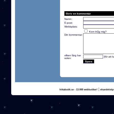
Skriv en kommentar
Namn:
E-post:
Webbplats:
Kom ihåg mig?
Din kommentar:
vilken färg har
(för att 
solen:
|
hittabutik.se - 13.000 webbutiker!
ehandelstip
(c) 2011, nogg.se & Annika Olsson