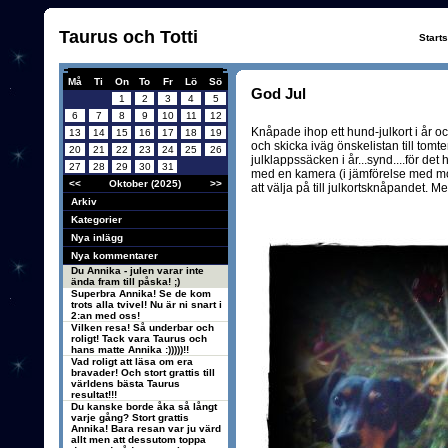
Taurus och Totti
Start
Må
Ti
On
To
Fr
Lö
Sö
God Jul
1
2
3
4
5
6
7
8
9
10
11
12
Knåpade ihop ett hund-julkort i år oc
13
14
15
16
17
18
19
och skicka iväg önskelistan till tomt
20
21
22
23
24
25
26
julklappssäcken i år...synd....för det h
27
28
29
30
31
med en kamera (i jämförelse med mobi
<<
Oktober (2025)
>>
att välja på till julkortsknåpandet. Me
Arkiv
Kategorier
Nya inlägg
Nya kommentarer
Du Annika - julen varar inte
ända fram till påska! ;)
Superbra Annika! Se de kom
trots alla tvivel! Nu är ni snart i
2:an med oss!
Vilken resa! Så underbar och
roligt! Tack vara Taurus och
hans matte Annika :)))))!!
Vad roligt att läsa om era
bravader! Och stort grattis till
världens bästa Taurus
resultat!!!
Du kanske borde åka så långt
varje gång? Stort grattis
Annika! Bara resan var ju värd
allt men att dessutom toppa