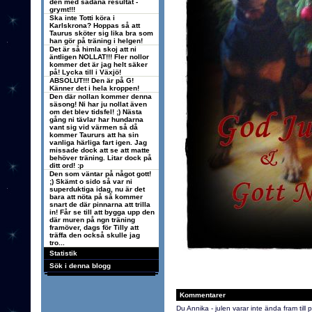
den med sådana resultat -
grymt!!!
Ska inte Totti köra i
Karlskrona? Hoppas så att
Taurus sköter sig lika bra som
han gör på träning i helgen!
Det är så himla skoj att ni
äntligen NOLLAT!!! Fler nollor
kommer det är jag helt säker
på! Lycka till i Växjö!
ABSOLUT!!! Den är på G!
Känner det i hela kroppen!
Den där nollan kommer denna
säsong! Ni har ju nollat även
om det blev tidsfel! ;) Nästa
gång ni tävlar har hundarna
vant sig vid värmen så då
kommer Taururs att ha sin
vanliga härliga fart igen. Jag
missade dock att se att matte
behöver träning. Litar dock på
ditt ord! :p
Den som väntar på något gott!
;) Skämt o sido så var ni
superduktiga idag, nu är det
bara att nöta på så kommer
snart de där pinnarna att trilla
in! Får se till att bygga upp den
där muren på ngn träning
framöver, dags för Tilly att
träffa den också skulle jag
tro...
Statistik
Sök i denna blogg
Kommentarer
Du Annika - julen varar inte ända fram till p