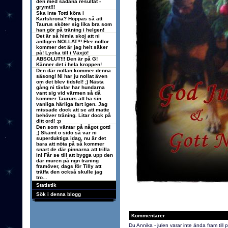
den med sådana resultat -
grymt!!!
Ska inte Totti köra i
Karlskrona? Hoppas så att
Taurus sköter sig lika bra som
han gör på träning i helgen!
Det är så himla skoj att ni
äntligen NOLLAT!!! Fler nollor
kommer det är jag helt säker
på! Lycka till i Växjö!
ABSOLUT!!! Den är på G!
Känner det i hela kroppen!
Den där nollan kommer denna
säsong! Ni har ju nollat även
om det blev tidsfel! ;) Nästa
gång ni tävlar har hundarna
vant sig vid värmen så då
kommer Taururs att ha sin
vanliga härliga fart igen. Jag
missade dock att se att matte
behöver träning. Litar dock på
ditt ord! :p
Den som väntar på något gott!
;) Skämt o sido så var ni
superduktiga idag, nu är det
bara att nöta på så kommer
snart de där pinnarna att trilla
in! Får se till att bygga upp den
där muren på ngn träning
framöver, dags för Tilly att
träffa den också skulle jag
tro...
Statistik
Sök i denna blogg
Kommentarer
Du Annika - julen varar inte ända fram till p