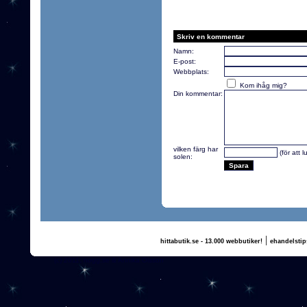
Skriv en kommentar
Namn:
E-post:
Webbplats:
Kom ihåg mig?
Din kommentar:
vilken färg har
(för att 
solen:
|
hittabutik.se - 13.000 webbutiker!
ehandelstip
(c) 2011, nogg.se & Annika Olsson