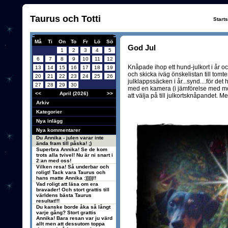
Taurus och Totti
Start
Må
Ti
On
To
Fr
Lö
Sö
God Jul
1
2
3
4
5
6
7
8
9
10
11
12
Knåpade ihop ett hund-julkort i år oc
13
14
15
16
17
18
19
och skicka iväg önskelistan till tomt
20
21
22
23
24
25
26
julklappssäcken i år...synd....för det h
27
28
29
30
med en kamera (i jämförelse med mobi
<<
April (2026)
>>
att välja på till julkortsknåpandet. Me
Arkiv
Kategorier
Nya inlägg
Nya kommentarer
Du Annika - julen varar inte
ända fram till påska! ;)
Superbra Annika! Se de kom
trots alla tvivel! Nu är ni snart i
2:an med oss!
Vilken resa! Så underbar och
roligt! Tack vara Taurus och
hans matte Annika :)))))!!
Vad roligt att läsa om era
bravader! Och stort grattis till
världens bästa Taurus
resultat!!!
Du kanske borde åka så långt
varje gång? Stort grattis
Annika! Bara resan var ju värd
allt men att dessutom toppa