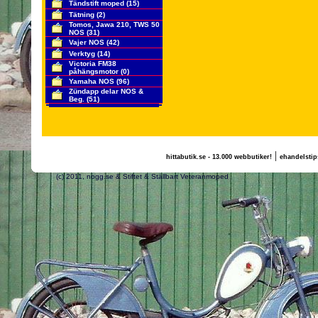
Tändstift moped
(15)
Tätning
(2)
Tomos, Jawa 210, TWS 50
NOS
(31)
Vajer NOS
(42)
Verktyg
(14)
Victoria FM38
påhängsmotor
(0)
Yamaha NOS
(96)
Zündapp delar NOS &
Beg.
(51)
|
hittabutik.se - 13.000 webbutiker!
ehandelstip
(c) 2011, nogg.se & Stiftet & Ställbart Veteranmope