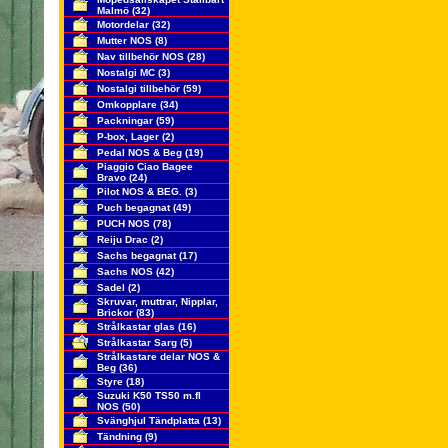
Malmö
(32)
Motordelar
(32)
Mutter NOS
(8)
Nav tillbehör NOS
(28)
Nostalgi MC
(3)
Nostalgi tillbehör
(59)
Omkopplare
(34)
Packningar
(59)
P-box, Lager
(2)
Pedal NOS & Beg
(19)
Piaggio Ciao Bagee
Bravo
(24)
Pilot NOS & BEG.
(3)
Puch begagnat
(49)
PUCH NOS
(78)
Reiju Drac
(2)
Sachs begagnat
(17)
Sachs NOS
(42)
Sadel
(2)
Skruvar, muttrar, Nipplar,
Brickor
(83)
Strålkastar glas
(16)
Strålkastar Sarg
(5)
Strålkastare delar NOS &
Beg
(36)
Styre
(18)
Suzuki K50 TS50 m.fl
NOS
(50)
Svänghjul Tändplatta
(13)
Tändning
(9)