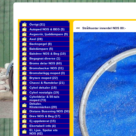
Övrigt
(31)
<<
Strålkastar innerdel NOS 80:-
Autoped NOS & BEG
(5)
Avgasrör, ljuddämpare
(9)
Axel
(28)
Backspegel
(8)
Bakdämpare
(5)
Bakdrev NOS & Beg
(10)
Begagnat diverse
(1)
Broms delar NOS
(60)
Bromsbackar NOS
(31)
Bromsbelägg moped
(3)
Brytare moped
(22)
Chassi & Ramdelar
(21)
Cykel dekaler
(19)
Cykel nostalgia
(19)
Cykeldelar & 50-tals
moped
(73)
Dekaler,
Klistermärken
(20)
Distans Bussning NOS
(30)
Drev NOS & Beg
(17)
Ej uppdaterat
(15)
Ekertabell info
(4)
El, Ljus, Spolar ets
NOS
(42)