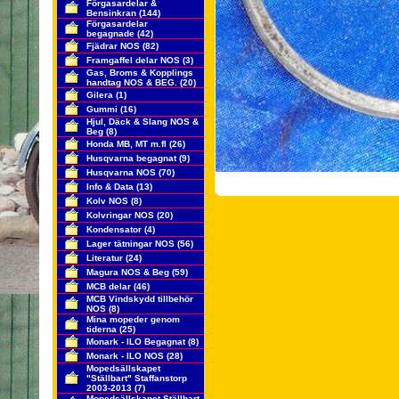
Förgasardelar &
Bensinkran
(144)
Förgasardelar
begagnade
(42)
Fjädrar NOS
(82)
Framgaffel delar NOS
(3)
Gas, Broms & Kopplings
handtag NOS & BEG.
(20)
Gilera
(1)
Gummi
(16)
Hjul, Däck & Slang NOS &
Beg
(8)
Honda MB, MT m.fl
(26)
Husqvarna begagnat
(9)
Husqvarna NOS
(70)
Info & Data
(13)
Kolv NOS
(8)
Kolvringar NOS
(20)
Kondensator
(4)
Lager tätningar NOS
(56)
Literatur
(24)
Magura NOS & Beg
(59)
MCB delar
(46)
MCB Vindskydd tillbehör
NOS
(8)
Mina mopeder genom
tiderna
(25)
Monark - ILO Begagnat
(8)
Monark - ILO NOS
(28)
Mopedsällskapet
"Ställbart" Staffanstorp
2003-2013
(7)
Mopedsällskapet Ställbart