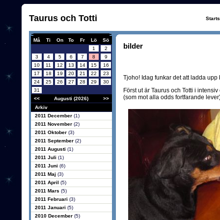
Taurus och Totti
Start
Må
Ti
On
To
Fr
Lö
Sö
bilder
1
2
3
4
5
6
7
8
9
10
11
12
13
14
15
16
17
18
19
20
21
22
23
Tjoho! Idag funkar det att ladda upp 
24
25
26
27
28
29
30
Först ut är Taurus och Totti i inten
31
(som mot alla odds fortfarande lever)
<<
Augusti (2026)
>>
Arkiv
2011 December
(1)
2011 November
(2)
2011 Oktober
(3)
2011 September
(2)
2011 Augusti
(1)
2011 Juli
(1)
2011 Juni
(6)
2011 Maj
(3)
2011 April
(5)
2011 Mars
(5)
2011 Februari
(3)
2011 Januari
(5)
2010 December
(5)