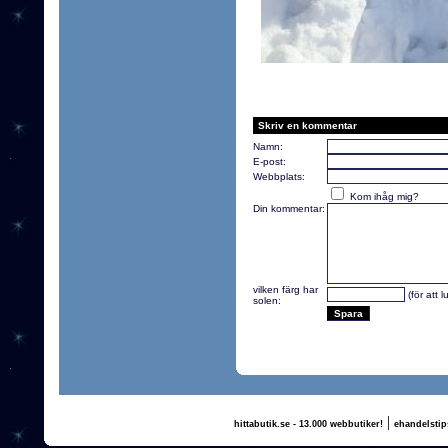
Skriv en kommentar
Namn:
E-post:
Webbplats:
Kom ihåg mig?
Din kommentar:
vilken färg har
(för att 
solen:
|
hittabutik.se - 13.000 webbutiker!
ehandelstip