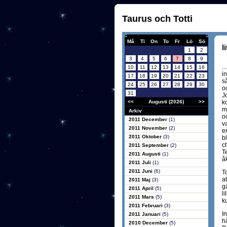
Taurus och Totti
Må
Ti
On
To
Fr
Lö
Sö
l
1
2
3
4
5
6
7
8
9
.
10
11
12
13
14
15
16
i
17
18
19
20
21
22
23
så
24
25
26
27
28
29
30
o
31
J
<<
Augusti (2026)
>>
k
m
Arkiv
o
2011 December
(1)
v
2011 November
(2)
e
2011 Oktober
(3)
b
c
2011 September
(2)
T
2011 Augusti
(1)
å
2011 Juli
(1)
2011 Juni
(6)
T
a
2011 Maj
(3)
g
2011 April
(5)
l
2011 Mars
(5)
k
2011 Februari
(3)
I
2011 Januari
(5)
h
2010 December
(5)