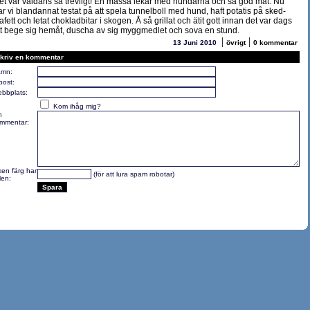
et var väldans så trevligt! En massa lekar med hundarna och så god mat. Nu
ar vi blandannat testat på att spela tunnelboll med hund, haft potatis på sked-
tafett och letat chokladbitar i skogen. Å så grillat och ätit gott innan det var dags
tt bege sig hemåt, duscha av sig myggmedlet och sova en stund.
|
|
13 Juni 2010
övrigt
0 kommentar
kriv en kommentar
mn:
post:
bbplats:
Kom ihåg mig?
n
mmentar:
lken färg har
(för att lura spam robotar)
len: