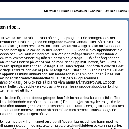
Startsidan
|
Blogg
|
Fotoalbum
|
Gästbok
|
Om mig
|
Logga i
iten tripp...
...till Avesta, av alla ställen, stod på helgens program. Där arrangerades det
nternationell utställning med en hägrande Svensk vinnare- titel. Så dit skulle vi
klart åka :-) Enkel resa ca 50 mil...hihi...verkar väl vettigt att åka dit över dagen
ch sen hem igen..? Väckte Taurus klockan 01.00 (!) och vi blev upphämtade av
oanna och EvaCarin vid halv två, sen väntade många timmar i bilen innan vi
om fram. Avesta visade sig från sin bästa sida, ösregn :-) Då nångång började
an kanske fundera på vad vi höll på med, stiga upp mitt i natten, åka 50 mil i bil
ch sen springa runt i ringen i ösregn. Hiih.. men regnet upphörde faktiskt tills det
ar dags att starta och det är ju alltid roligt med utställning. Bland hanarna var det
n öppenklasshund anmäld och sen maaassor av championhundar. Å näe, det
lev ingen fin Svensk vinnare-titel till Taurus, vi blev oplacerade i
hampionklass... :-( Gick inte så bra för våra andra två favoritvovvar, Exit och
essa, heller. Så det blev en kort visit i Avesta. Tessa gick det dock bäst för, hon
kte hem med ett Hp :-)
otti fick inte följa med denna gången, han fick bo hos mina kusiner istället. Tror
tt alla inblandade var nöjda med detta :-) De hade gjort så mycket roligt! å ville
ärna låna honom igen! Bra det, midsommat drar Taurus och jag till Danmark och
illeman är inte rabiesvacinerad så han måste vara hemma...kanske dags för
usinerna att rycka ut igen då...?
nte nog med att vi hunnit med en tripp till Avesta,Taurus och jag hann med lite
åll-igång-i-skogen med instruktörerna på brukshundklubben också innan vi for.