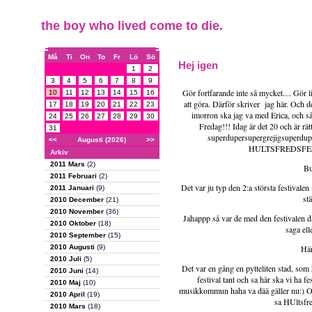
the boy who lived come to die.
Må
Ti
On
To
Fr
Lö
Sö
Hej igen
1
2
3
4
5
6
7
8
9
Gör fortfarande inte så mycket.... Gör lit
10
11
12
13
14
15
16
att göra. Därför skriver jag här. Och de
17
18
19
20
21
22
23
imorron ska jag va med Erica, och så 
24
25
26
27
28
29
30
Fredag!!! Idag är det 20 och är rät
31
superdupersupergrejigsuperdupert
<<
Augusti (2026)
>>
HULTSFREDSFES
Arkiv
2011 Mars
(2)
Bu
2011 Februari
(2)
Det var ju typ den 2:a största festivalen
2011 Januari
(9)
st
2010 December
(21)
2010 November
(36)
Jahappp så var de med den festivalen dåå
2010 Oktober
(18)
saga ell
2010 September
(15)
2010 Augusti
(9)
Här
2010 Juli
(5)
Det var en gång en pytteliten stad, som
2010 Juni
(14)
festival tant och sa här ska vi ha fe
2010 Maj
(10)
musikkommun haha va dää gäller nu:) Och
2010 April
(19)
sa HUltsfre
2010 Mars
(18)