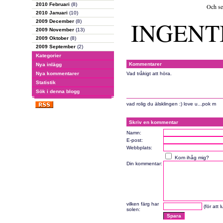
2010 Februari
(8)
Och sen
2010 Januari
(10)
INGENT
2009 December
(8)
2009 November
(13)
2009 Oktober
(8)
2009 September
(2)
Kategorier
Kommentarer
Nya inlägg
Nya kommentarer
Vad tråkigt att höra.
Statistik
Sök i denna blogg
vad rolig du älsklingen :) love u...pok m
Skriv en kommentar
Namn:
E-post:
Webbplats:
Kom ihåg mig?
Din kommentar:
vilken färg har
(för att 
solen: