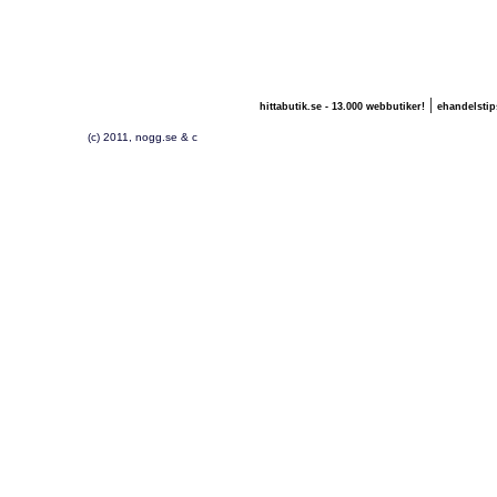
|
hittabutik.se - 13.000 webbutiker!
ehandelstip
(c) 2011, nogg.se & c