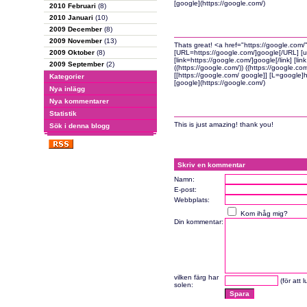
[google](https://google.com/)
2010 Februari
(8)
2010 Januari
(10)
2009 December
(8)
2009 November
(13)
Thats great! <a href="https://google.com
2009 Oktober
(8)
[URL=https://google.com/]google[/URL] [url
[link=https://google.com/]google[/link] [li
2009 September
(2)
((https://google.com/)) ((https://google.co
[[https://google.com/ google]] [L=google]h
Kategorier
[google](https://google.com/)
Nya inlägg
Nya kommentarer
Statistik
This is just amazing! thank you!
Sök i denna blogg
Skriv en kommentar
Namn:
E-post:
Webbplats:
Kom ihåg mig?
Din kommentar:
vilken färg har
(för att 
solen: