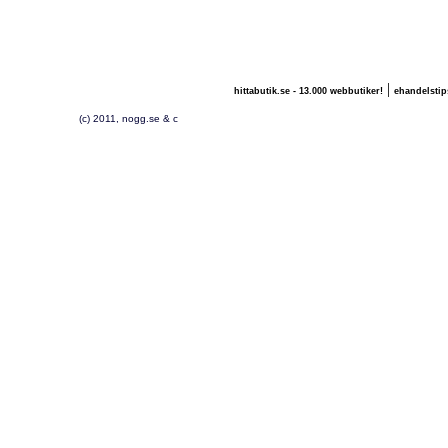
|
hittabutik.se - 13.000 webbutiker!
ehandelstip
(c) 2011, nogg.se & c