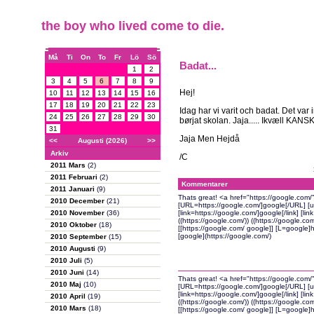
the boy who lived come to die.
Må
Ti
On
To
Fr
Lö
Sö
Badat...
1
2
3
4
5
6
7
8
9
Hej!
10
11
12
13
14
15
16
17
18
19
20
21
22
23
Idag har vi varit och badat. Det var 
24
25
26
27
28
29
30
børjat skolan. Jaja..... Ikvæll KANS
31
Jaja Men Hejdå
<<
Augusti (2026)
>>
Arkiv
/C
2011 Mars
(2)
2011 Februari
(2)
Kommentarer
2011 Januari
(9)
Thats great! <a href="https://google.com
2010 December
(21)
[URL=https://google.com/]google[/URL] [url
2010 November
(36)
[link=https://google.com/]google[/link] [li
((https://google.com/)) ((https://google.co
2010 Oktober
(18)
[[https://google.com/ google]] [L=google]h
[google](https://google.com/)
2010 September
(15)
2010 Augusti
(9)
2010 Juli
(5)
2010 Juni
(14)
Thats great! <a href="https://google.com
2010 Maj
(10)
[URL=https://google.com/]google[/URL] [url
[link=https://google.com/]google[/link] [li
2010 April
(19)
((https://google.com/)) ((https://google.co
2010 Mars
(18)
[[https://google.com/ google]] [L=google]h