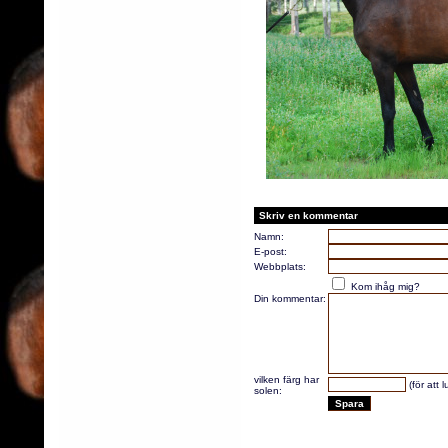
Skriv en kommentar
Namn:
E-post:
Webbplats:
Kom ihåg mig?
Din kommentar:
vilken färg har
(för att 
solen: