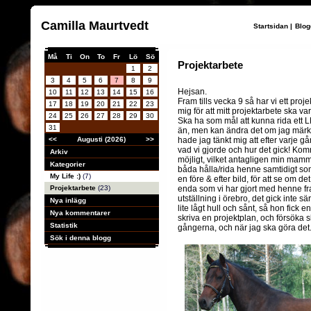
Camilla Maurtvedt
Startsidan
|
Blog
Må
Ti
On
To
Fr
Lö
Sö
Projektarbete
1
2
3
4
5
6
7
8
9
Hejsan.
10
11
12
13
14
15
16
Fram tills vecka 9 så har vi ett pro
17
18
19
20
21
22
23
mig för att mitt projektarbete ska va
24
25
26
27
28
29
30
Ska ha som mål att kunna rida ett LB 
31
än, men kan ändra det om jag märker 
<<
Augusti (2026)
>>
hade jag tänkt mig att efter varje gå
vad vi gjorde och hur det gick! Ko
Arkiv
möjligt, vilket antagligen min mamma 
Kategorier
båda hålla/rida henne samtidigt som
My Life :)
(7)
en före & efter bild, för att se om 
Projektarbete
(23)
enda som vi har gjort med henne fra
utställning i örebro, det gick inte s
Nya inlägg
lite lågt hull och sånt, så hon fick
Nya kommentarer
skriva en projektplan, och försöka 
Statistik
gångerna, och när jag ska göra det.
Sök i denna blogg