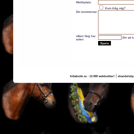
Webbplats:
Kom ihåg mig?
Din kommentar:
vilken färg har
(för att 
solen:
|
hittabutik.se - 13.000 webbutiker!
ehandelstip
(c) 2011, nogg.se & Camilla Maurtvedt