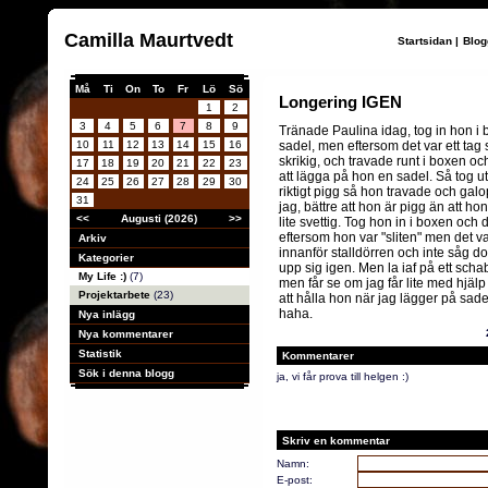
Camilla Maurtvedt
Startsidan
|
Blog
Må
Ti
On
To
Fr
Lö
Sö
Longering IGEN
1
2
3
4
5
6
7
8
9
Tränade Paulina idag, tog in hon i
10
11
12
13
14
15
16
sadel, men eftersom det var ett tag
skrikig, och travade runt i boxen oc
17
18
19
20
21
22
23
att lägga på hon en sadel. Så tog 
24
25
26
27
28
29
30
riktigt pigg så hon travade och gal
31
jag, bättre att hon är pigg än att h
<<
Augusti (2026)
>>
lite svettig. Tog hon in i boxen och 
eftersom hon var "sliten" men det va
Arkiv
innanför stalldörren och inte såg d
Kategorier
upp sig igen. Men la iaf på ett sch
My Life :)
(7)
men får se om jag får lite med hjäl
Projektarbete
(23)
att hålla hon när jag lägger på sadeln.
haha.
Nya inlägg
Nya kommentarer
Statistik
Kommentarer
Sök i denna blogg
ja, vi får prova till helgen :)
Skriv en kommentar
Namn:
E-post: