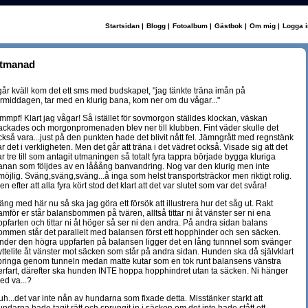
Startsidan
|
Blogg
|
Fotoalbum
|
Gästbok
|
Om mig
|
Logga i
tmanad
 går kväll kom det ett sms med budskapet, "jag tänkte träna imån på
örmiddagen, tar med en klurig bana, kom ner om du vågar..."
mmpf! Klart jag vågar! Så istället för sovmorgon ställdes klockan, väskan
ackades och morgonpromenaden blev ner till klubben. Fint väder skulle det
ckså vara...just på den punkten hade det blivit nått fel. Jämngrått med regnstänk
ar det i verkligheten. Men det går att träna i det vädret också. Visade sig att det
ar tre till som antagit utmaningen så totalt fyra tappra började bygga kluriga
anan som följdes av en lååång banvandring. Nog var den klurig men inte
möjlig. Sväng,sväng,sväng...å inga som helst transportsträckor men riktigt rolig.
n efter att alla fyra kört stod det klart att det var slutet som var det svåra!
äng med här nu så ska jag göra ett försök att illustrera hur det såg ut. Rakt
ramför er står balansbommen på tvären, alltså tittar ni åt vänster ser ni ena
ppfarten och tittar ni åt höger så ser ni den andra. På andra sidan balans
ommen står det parallelt med balansen först ett hopphinder och sen säcken.
nder den högra uppfarten på balansen ligger det en lång tunnnel som svänger
yttelite åt vänster mot säcken som står på andra sidan. Hunden ska då självklart
pringa genom tunneln medan matte kutar som en tok runt balansens vänstra
erfart, därefter ska hunden INTE hoppa hopphindret utan ta säcken. Ni hänger
ed va...?
uh...det var inte nån av hundarna som fixade detta. Misstänker starkt att