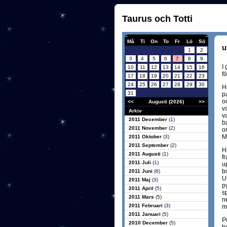
Taurus och Totti
Må
Ti
On
To
Fr
Lö
Sö
u
1
2
3
4
5
6
7
8
9
I
10
11
12
13
14
15
16
f
17
18
19
20
21
22
23
24
25
26
27
28
29
30
H
31
p
o
<<
Augusti (2026)
>>
v
Arkiv
v
2011 December
(1)
b
2011 November
(2)
o
Me
2011 Oktober
(3)
2011 September
(2)
H
2011 Augusti
(1)
f
2011 Juli
(1)
u
b
2011 Juni
(6)
U
2011 Maj
(3)
p
2011 April
(5)
s
2011 Mars
(5)
n
2011 Februari
(3)
m
2011 Januari
(5)
P
2010 December
(5)