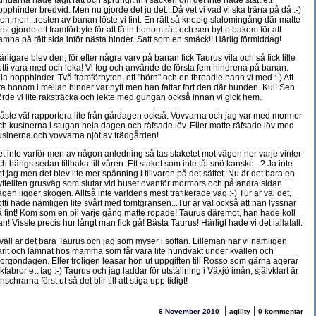
undarna hade tagit rätt och sprungit in i säcken om det inte hade stått ett
opphinder bredvid. Men nu gjorde det ju det...Då vet vi vad vi ska träna på då :-)
en,men...resten av banan löste vi fint. En rätt så knepig slalomingång där matte
örst gjorde ett framförbyte för att få in honom rätt och sen bytte bakom för att
amna på rätt sida inför nästa hinder. Satt som en smäck!! Härlig förmiddag!
ärligare blev den, för efter några varv på banan fick Taurus vila och så fick lille
otti vara med och leka! Vi tog och använde de första fem hindrena på banan.
lla hopphinder. Två framförbyten, ett "hörn" och en threadle hann vi med :-) Att
ra honom i mellan hinder var nytt men han fattar fort den där hunden. Kul! Sen
örde vi lite raksträcka och lekte med gungan också innan vi gick hem.
åste väl rapportera lite från gårdagen också. Vovvarna och jag var med mormor
ch kusinerna i stugan hela dagen och räfsade löv. Eller matte räfsade löv med
usinerna och vovvarna njöt av trädgården!
et inte varför men av någon anledning så tas staketet mot vägen ner varje vinter
ch hängs sedan tillbaka till våren. Ett staket som inte tål snö kanske...? Ja inte
et jag men det blev lite mer spänning i tillvaron på det sättet. Nu är det bara en
ytteliten grusväg som slutar vid huset ovanför mormors och på andra sidan
ägen ligger skogen. Alltså inte världens mest trafikerade väg :-) Tur är väl det,
otti hade nämligen lite svårt med tomtgränsen...Tur är väl också att han lyssnar
å fint! Kom som en pil varje gång matte ropade! Taurus däremot, han hade koll
an! Visste precis hur långt man fick gå! Bästa Taurus! Härligt hade vi det iallafall.
kväll är det bara Taurus och jag som myser i soffan. Lilleman har vi nämligen
arit och lämnat hos mamma som får vara lite hundvakt under kvällen och
orgondagen. Eller troligen leasar hon ut uppgiften till Rosso som gärna agerar
kfabror ett tag :-) Taurus och jag laddar för utställning i Växjö imån, självklart är
nschrarna först ut så det blir till att stiga upp tidigt!
|
|
6 November 2010
agility
0 kommentar