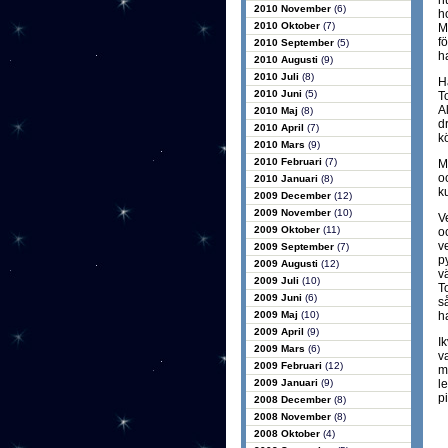
h
2010 November
(6)
h
2010 Oktober
(7)
M
f
2010 September
(5)
h
2010 Augusti
(9)
2010 Juli
(8)
H
2010 Juni
(5)
T
A
2010 Maj
(8)
d
2010 April
(7)
k
2010 Mars
(9)
2010 Februari
(7)
M
o
2010 Januari
(8)
k
2009 December
(12)
2009 November
(10)
V
2009 Oktober
(11)
o
v
2009 September
(7)
p
2009 Augusti
(12)
v
2009 Juli
(10)
T
2009 Juni
(6)
s
2009 Maj
(10)
h
2009 April
(9)
I
2009 Mars
(6)
v
2009 Februari
(12)
m
2009 Januari
(9)
le
pi
2008 December
(8)
2008 November
(8)
2008 Oktober
(4)