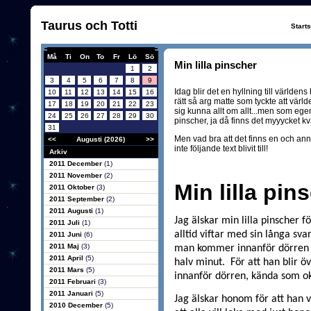
Taurus och Totti
Start
Må
Ti
On
To
Fr
Lö
Sö
Min lilla pinscher
1
2
3
4
5
6
7
8
9
Idag blir det en hyllning till världens
10
11
12
13
14
15
16
rätt så arg matte som tyckte att vär
17
18
19
20
21
22
23
sig kunna allt om allt...men som egent
24
25
26
27
28
29
30
pinscher, ja då finns det myyycket kvar
31
Men vad bra att det finns en och ann
<<
Augusti (2026)
>>
inte följande text blivit till!
Arkiv
2011 December
(1)
2011 November
(2)
Min lilla pin
2011 Oktober
(3)
2011 September
(2)
2011 Augusti
(1)
Jag älskar min lilla pinscher fö
2011 Juli
(1)
alltid viftar med sin långa svan
2011 Juni
(6)
2011 Maj
(3)
man kommer innanför dörren o
2011 April
(5)
halv minut.
För att han blir ö
2011 Mars
(5)
innanför dörren, kända som o
2011 Februari
(3)
2011 Januari
(5)
Jag älskar honom för att han vil
2010 December
(5)