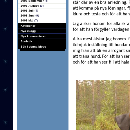
2008 September
(5)
står där av en bra anledning. F
2008 Augusti
(9)
att komma på nya lösningar, för
2008 Juli
(4)
klura och testa och för att han 
2008 Juni
(9)
2008 Maj
(7)
Jag älskar honom för alla skrat
Kategorier
för att han förgyller vardage
Nya inlägg
Nya kommentarer
Allra mest älskar jag honom
f
Statistik
ödmjuk inställning till hundar
Sök i denna blogg
mig från att bli en arrogant s
att träna hund. För att han ser 
och för att han ser till att hal