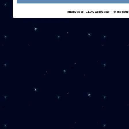
|
hittabutik.se - 13.000 webbutiker!
ehandelstip
(c) 2011, nogg.se & Annika Olsson