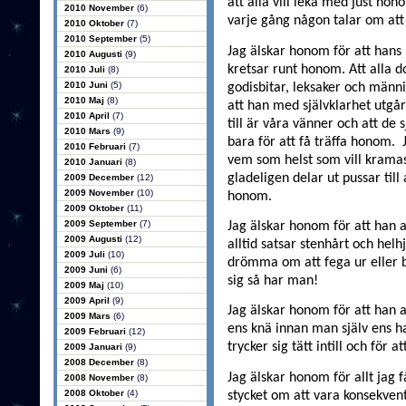
att alla vill leka med just hon
2010 November
(6)
varje gång någon talar om att d
2010 Oktober
(7)
2010 September
(5)
Jag älskar honom för att hans 
2010 Augusti
(9)
kretsar runt honom. Att alla do
2010 Juli
(8)
2010 Juni
(5)
godisbitar, leksaker och männis
2010 Maj
(8)
att han med självklarhet utgår
2010 April
(7)
till är våra vänner och att de
2010 Mars
(9)
bara för att få träffa honom.
2010 Februari
(7)
vem som helst som vill kramas
2010 Januari
(8)
gladeligen delar ut pussar till 
2009 December
(12)
2009 November
(10)
honom.
2009 Oktober
(11)
2009 September
(7)
Jag älskar honom för att han a
2009 Augusti
(12)
alltid satsar stenhårt och helhj
2009 Juli
(10)
drömma om att fega ur eller b
2009 Juni
(6)
sig så har man!
2009 Maj
(10)
2009 April
(9)
Jag älskar honom för att han all
2009 Mars
(6)
ens knä innan man själv ens har
2009 Februari
(12)
trycker sig tätt intill och för 
2009 Januari
(9)
2008 December
(8)
Jag älskar honom för allt jag få
2008 November
(8)
2008 Oktober
(4)
stycket om att vara konsekven