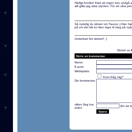
Härligt Annika! Klart att ingen kan undgå 
allt gillar jag sista stycken. För att våra pi
Så nydelig du skriver om Taurus:-) Han hø
på om det blir en liten tispe til meg på nyår
Underbart fint skrivet!! :)
Skrivet av
Skriv en kommentar
Namn:
E-post:
Webbplats:
Kom ihåg mig?
Din kommentar:
vilken färg har
(för att 
solen: