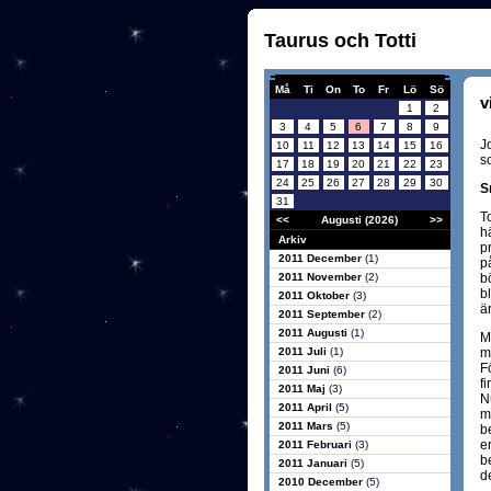
Taurus och Totti
Må
Ti
On
To
Fr
Lö
Sö
v
1
2
3
4
5
6
7
8
9
J
10
11
12
13
14
15
16
s
17
18
19
20
21
22
23
24
25
26
27
28
29
30
S
31
T
<<
Augusti (2026)
>>
h
Arkiv
p
2011 December
(1)
p
2011 November
(2)
b
bl
2011 Oktober
(3)
är
2011 September
(2)
2011 Augusti
(1)
M
2011 Juli
(1)
m
F
2011 Juni
(6)
f
2011 Maj
(3)
N
2011 April
(5)
m
2011 Mars
(5)
b
e
2011 Februari
(3)
b
2011 Januari
(5)
d
2010 December
(5)