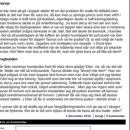
nörejs
t där med att gå i koppel ställer till en del problem för matte för tillfället men
ättre är det när man får vara lös, då kan man ju springa precis som man vill!!! I
ördags hade vi träff nere på klubben, egentligen skulle vi haft träningstävling
nnan hindrena skulle in på vinterförvaring...nu kom det ju en hel del snö som
atte stopp för tävlingsdelen. Men vi var en tapper liten skara som bar in hindrena
boden iallafall (några lämnade vi ute, ifall, ifall det skulle bli barmark..) Kanske
r det så att pudelägare är lite tuffare än andra hundägare för just pudel var den
ominerande rasen för dagen! Taurus och så tre pudlar! Oj, oj vad roligt de hade.
ull fart runt, runt i snön. Jagades och brottades och rejsade :-) Dock blev
ärandet av hinder lite ineffektivt när de tvåbenta mest står och tittar på lekande
undar, hihi! Men man kan ju inte låta bli, man blir glad bara av att titta på dem!!
raghunden
går åkte mammas hundpulka fram till allas stora glädje! Eller...nä, så var det väl
nte. Matte var rätt så entusiastisk, Taurus tänkte nog "åhnej! inte den!". Han ser
ågot plågad ut när man kopplar fast honom men han drar villigt och jag tänker
tt det nog är bra träning. Speciellt som det inte blir så mycket agility i djupsnön
an det ju vara bra med lite annan aktivering. Tottibotti hade kanske behövt lite
ulkadragning han också, något understimulerad... Men jag har ingen sele som
assar till honom och dessutom misstänker jag att pulkan kommer att kännas
ågot överdimensionerad till honom. Lilleman får väl nöja sig med att studsa
edvid istället :-) Eller så får vi undersöka om det finns pulkor i storlek small :-)
n annan idé är att skaffa sig ett par längdåkningsskidor och ge sig ut i skogen
ed de fyrbenta. Om de är två som hjälps åt borde de klara att dra matte...eller?
|
|
1 December 2010
övrigt
0 kommentar
kriv en kommentar
mn: