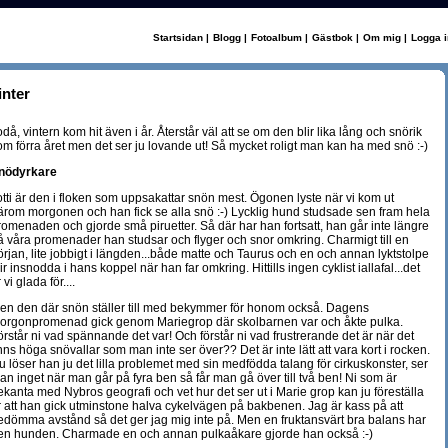
Startsidan
|
Blogg
|
Fotoalbum
|
Gästbok
|
Om mig
|
Logga i
inter
odå, vintern kom hit även i år. Återstår väl att se om den blir lika lång och snörik
om förra året men det ser ju lovande ut! Så mycket roligt man kan ha med snö :-)
nödyrkare
otti är den i floken som uppsakattar snön mest. Ögonen lyste när vi kom ut
ärom morgonen och han fick se alla snö :-) Lycklig hund studsade sen fram hela
romenaden och gjorde små piruetter. Så där har han fortsatt, han går inte längre
å våra promenader han studsar och flyger och snor omkring. Charmigt till en
örjan, lite jobbigt i längden...både matte och Taurus och en och annan lyktstolpe
ir insnodda i hans koppel när han far omkring. Hittills ingen cyklist iallafal...det
 vi glada för....
en den där snön ställer till med bekymmer för honom också. Dagens
orgonpromenad gick genom Mariegrop där skolbarnen var och åkte pulka.
örstår ni vad spännande det var! Och förstår ni vad frustrerande det är när det
inns höga snövallar som man inte ser över?? Det är inte lätt att vara kort i rocken.
u löser han ju det lilla problemet med sin medfödda talang för cirkuskonster, ser
an inget när man går på fyra ben så får man gå över till två ben! Ni som är
ekanta med Nybros geografi och vet hur det ser ut i Marie grop kan ju föreställa
r att han gick utminstone halva cykelvägen på bakbenen. Jag är kass på att
edömma avstånd så det ger jag mig inte på. Men en fruktansvärt bra balans har
en hunden. Charmade en och annan pulkaåkare gjorde han också :-)