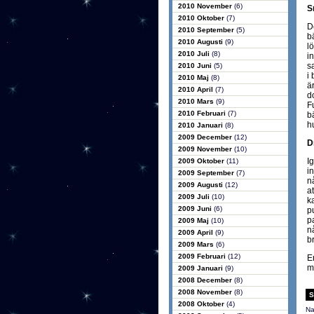
2010 November
(6)
S
2010 Oktober
(7)
De
2010 September
(5)
b
2010 Augusti
(9)
l
2010 Juli
(8)
i
s
2010 Juni
(5)
i 
2010 Maj
(8)
ä
2010 April
(7)
d
2010 Mars
(9)
F
2010 Februari
(7)
b
h
2010 Januari
(8)
2009 December
(12)
D
2009 November
(10)
I
2009 Oktober
(11)
i
2009 September
(7)
n
2009 Augusti
(12)
a
2009 Juli
(10)
k
2009 Juni
(6)
p
p
2009 Maj
(10)
n
2009 April
(9)
br
2009 Mars
(6)
2009 Februari
(12)
E
m
2009 Januari
(9)
2008 December
(8)
2008 November
(8)
S
2008 Oktober
(4)
Na