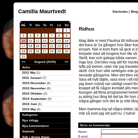
Camilla Maurtvedt
Startsidan
|
Blog
Må
Ti
On
To
Fr
Lö
Sö
Ridhus
1
2
3
4
5
6
7
8
9
Idag åkte vi med Paulina till ridhuse
10
11
12
13
14
15
16
det bara är 2a gången hon åker tra
17
18
19
20
21
22
23
ensam. När vi kom fram så gick vi in
24
25
26
27
28
29
30
började med att longera hon lite så a
31
Skritt, trav och galopp båda varven
<<
Augusti (2026)
>>
inge bra. Det blev nog allt för myck
lyfta på benen, utan när jag travad
Arkiv
skritt. Och hon ville verkligen inte 
2011 Maj
(1)
senaste gångarna. Men det blev väl 
2011 Januari
(7)
Vara ett nytt ställe, vara inne i ett
2010 December
(4)
jag även också var väldigt ovant för 
knappt att få någon kontakt alls med 
2010 November
(6)
tvungen att filma programmet hemma 
2010 Oktober
(2)
ju aldrig hur lång tid det tar för ho
2010 September
(5)
några gånger och det är ju inte lång
2010 Juni
(1)
Men mamma tog iaf några bilder, lä
2010 Maj
(4)
inte så som jag vill just nu :( haha!
Kategorier
Nya inlägg
Skriv en kommentar
Nya kommentarer
Statistik
Namn:
E-post:
Sök i denna blogg