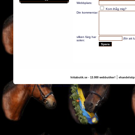
Webbplats:
Kom ihåg mig?
Din kommentar:
vilken färg har
(för att 
solen:
|
hittabutik.se - 13.000 webbutiker!
ehandelstip
(c) 2011, nogg.se & Camilla Maurtvedt