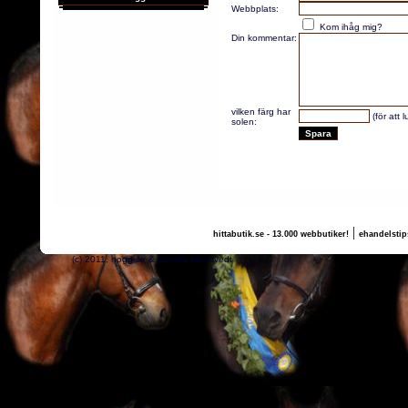
Webbplats:
Kom ihåg mig?
Din kommentar:
vilken färg har
(för att 
solen:
|
hittabutik.se - 13.000 webbutiker!
ehandelstip
(c) 2011, nogg.se & Camilla Maurtvedt