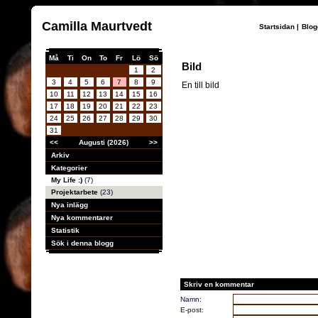
Camilla Maurtvedt
Startsidan
|
Blog
Må
Ti
On
To
Fr
Lö
Sö
Bild
1
2
3
4
5
6
7
8
9
En till bild
10
11
12
13
14
15
16
17
18
19
20
21
22
23
24
25
26
27
28
29
30
31
<<
Augusti (2026)
>>
Arkiv
Kategorier
My Life :)
(7)
Projektarbete
(23)
Nya inlägg
Nya kommentarer
Statistik
Sök i denna blogg
Skriv en kommentar
Namn:
E-post: