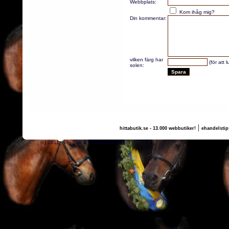
Webbplats:
Kom ihåg mig?
Din kommentar:
vilken färg har
(för att 
solen:
|
hittabutik.se - 13.000 webbutiker!
ehandelstip
(c) 2011, nogg.se & Camilla Maurtvedt