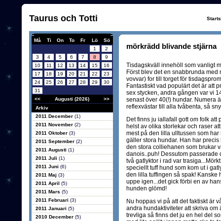
Taurus och Totti
Start
Må
Ti
On
To
Fr
Lö
Sö
mörkrädd blivande stjärna
1
2
3
4
5
6
7
8
9
Tisdagskväll innehöll som vanligt
10
11
12
13
14
15
16
Först blev det en snabbrunda med 
17
18
19
20
21
22
23
vovvar) for till torget för tisdagsp
24
25
26
27
28
29
30
Fantastiskt vad populärt det är att 
31
sex stycken, andra gången var vi 14 
<<
Augusti (2026)
>>
senast över 40(!) hundar. Numera ä
reflexvästar till alla tvåbenta, så s
Arkiv
2011 December
(1)
Det finns ju iallafall gott om folk 
2011 November
(2)
helst av olika storlekar och raser at
mest på den lilla ulltussen som har lii
2011 Oktober
(3)
gäller stora hundar. Han har precis l
2011 September
(2)
den stora colliehanen som brukar 
2011 Augusti
(1)
danois..puh! Dessutom passerade de
2011 Juli
(1)
två gatlyktor i rad var trasiga...Mör
2011 Juni
(6)
speciellt tuff hund som kom ut i gatly
den lilla tuffingen så spak! Kanske 
2011 Maj
(3)
uppe igen...det gick förbi en av ha
2011 April
(5)
hunden glömd!
2011 Mars
(5)
2011 Februari
(3)
Nu hoppas vi på att det faktiskt är v
andra hundaktiviteter att skriva om
2011 Januari
(5)
trevliga så finns det ju en hel del 
2010 December
(5)