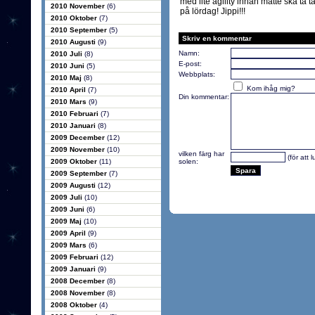
med lite agility innan matte ska ta ta
2010 November
(6)
på lördag! Jippi!!!
2010 Oktober
(7)
2010 September
(5)
Skriv en kommentar
2010 Augusti
(9)
Namn:
2010 Juli
(8)
E-post:
2010 Juni
(5)
Webbplats:
2010 Maj
(8)
Kom ihåg mig?
2010 April
(7)
Din kommentar:
2010 Mars
(9)
2010 Februari
(7)
2010 Januari
(8)
2009 December
(12)
2009 November
(10)
vilken färg har
(för att 
2009 Oktober
(11)
solen:
2009 September
(7)
2009 Augusti
(12)
2009 Juli
(10)
2009 Juni
(6)
2009 Maj
(10)
2009 April
(9)
2009 Mars
(6)
2009 Februari
(12)
2009 Januari
(9)
2008 December
(8)
2008 November
(8)
2008 Oktober
(4)