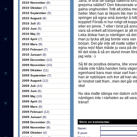
Jaha, vi drar de dåliga sakerna förs
2010 November
(6)
grejorna istället? Den fokuserade va
2010 Oktober
(7)
galna unghunden Totti att jobba med i
2010 September
(5)
heller. Men han är liksom lite mer ö
springer på egna små äventyr å hitta
2010 Augusti
(9)
kopplet! Förstå ni hur roligt ett ko
2010 Juli
(8)
eller en pinne..? eller i brist på an
2010 Juni
(5)
vara så enkelt att lösningen är att 
2010 Maj
(8)
Leka älskar han ju nämligen så det
man ju tycka att jag borde vara van 
2010 April
(7)
början. Det går inte att matte sätter 
2010 Mars
(9)
egna rejs! Man måste ju vara på de 
2010 Februari
(7)
till det sista å så en stund innan för
2010 Januari
(8)
jag veta :-)
2009 December
(12)
Så till de positiva delarna, lille vov
2009 November
(10)
måste inte hålla handen hela vägen 
2009 Oktober
(11)
egenhand bara man visar vart han s
2009 September
(7)
han är nybörjare och tror att han sk
2009 Augusti
(12)
är hindret rakt fram...men det går in
ska!
2009 Juli
(10)
2009 Juni
(6)
Nu ska matte stänga ner datorn och 
2009 Maj
(10)
nämligen inte i närheten av att vara 
2009 April
(9)
träna!!
2009 Mars
(6)
2009 Februari
(12)
2009 Januari
(9)
Skriv en kommentar
2008 December
(8)
2008 November
(8)
Namn:
2008 Oktober
(4)
E-post: