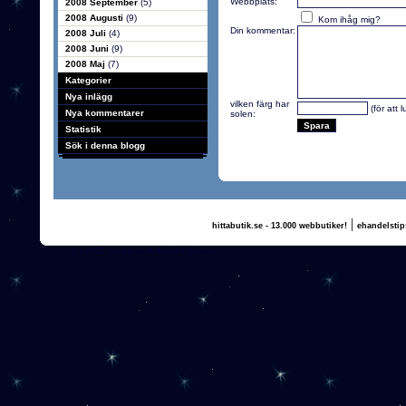
Webbplats:
2008 September
(5)
2008 Augusti
(9)
Kom ihåg mig?
Din kommentar:
2008 Juli
(4)
2008 Juni
(9)
2008 Maj
(7)
Kategorier
Nya inlägg
vilken färg har
(för att 
Nya kommentarer
solen:
Statistik
Sök i denna blogg
|
hittabutik.se - 13.000 webbutiker!
ehandelstip
(c) 2011, nogg.se & Annika Olsson