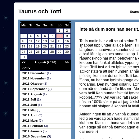
Taurus och Totti
Start
Må
Ti
On
To
Fr
Lö
Sö
inte så dum som han ser ut.
1
2
3
4
5
6
7
8
9
Tottis matte har varit scout sedan 7
10
11
12
13
14
15
16
snappat upp under alla de åren. Til
17
18
19
20
21
22
23
långbord, manövrera kanoter och an
24
25
26
27
28
29
30
också lärt sig en och annan knop.
31
råbandsknop när man behöver ha kol
<<
Augusti (2026)
>>
knopen har funkat alldeles ypperli
fästes Totti fast vid en lyktstolpe m
Arkiv
att konstatera att den hunden är nå
2011 December
(1)
plötsligt kommer det en lös Totti far
2011 November
(2)
"Jaha, nu har han lyckats gnaga av 
2011 Oktober
(3)
förklaring. Den hunden gillar ju at
dem när de ändå är där liksom...Men
2011 September
(2)
vara helt! Kan hundar faktiskt lycka
2011 Augusti
(1)
kopplet..???? Det var jag rätt säke
2011 Juli
(1)
nästan 100% säker på att jag fakti
2011 Juni
(6)
honom vid stolpen å kopplet är fakti
2011 Maj
(3)
Anledningen till att vi var på klubbe
2011 April
(5)
ledig en vardag och hade stämt trä
2011 Mars
(5)
klubben. Klass-ett-bana var det som 
2011 Februari
(3)
var lediga så där på förmiddagen en 
2011 Januari
(5)
där nere :-)
2010 December
(5)