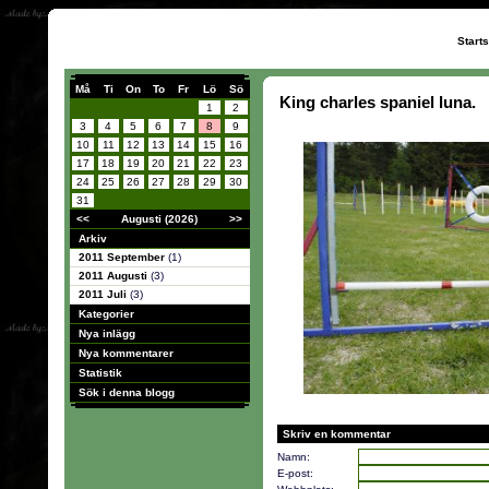
Start
Må
Ti
On
To
Fr
Lö
Sö
King charles spaniel luna.
1
2
3
4
5
6
7
8
9
10
11
12
13
14
15
16
17
18
19
20
21
22
23
24
25
26
27
28
29
30
31
<<
Augusti (2026)
>>
Arkiv
2011 September
(1)
2011 Augusti
(3)
2011 Juli
(3)
Kategorier
Nya inlägg
Nya kommentarer
Statistik
Sök i denna blogg
Skriv en kommentar
Namn:
E-post: