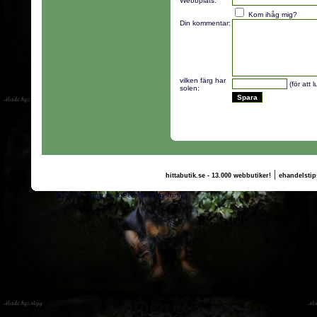
Webbplats:
Kom ihåg mig?
Din kommentar:
vilken färg har
(för att 
solen:
|
hittabutik.se - 13.000 webbutiker!
ehandelstip
(c) 2011, nogg.se & Pernilla Bergström