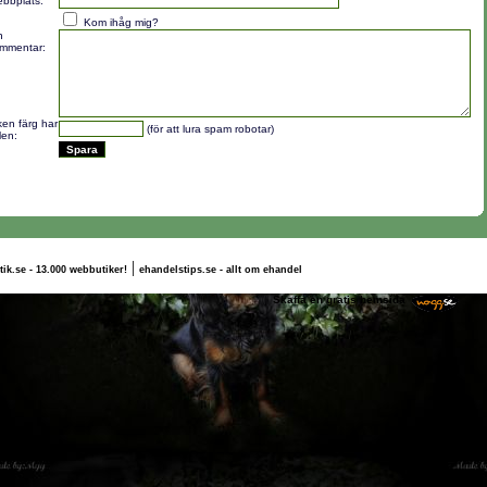
bbplats:
Kom ihåg mig?
n
mmentar:
lken färg har
(för att lura spam robotar)
len:
|
tik.se - 13.000 webbutiker!
ehandelstips.se - allt om ehandel
rnilla Bergström
Skaffa en gratis hemsida