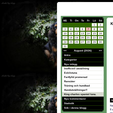
Må
Ti
On
To
Fr
Lö
Sö
K
1
2
3
4
5
6
7
8
9
10
11
12
13
14
15
16
17
18
19
20
21
22
23
24
25
26
27
28
29
30
31
<<
Augusti (2026)
>>
Arkiv
Kategorier
Nya inlägg
Inofficiell utställning
Eskilstuna
Fartfylld promenad
Ransäter
Träning och hundbad
Hundutställningar!!
King charles spaniel luna.
Nya kommentarer
S
Statistik
Na
Sök i denna blogg
E-