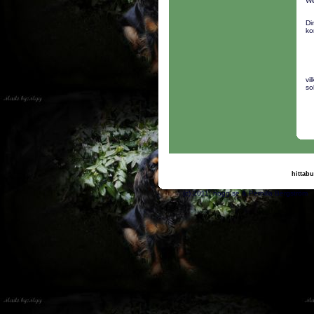
We
Di
ko
vi
so
hittabu
(c) 2011, nogg.se & Pe