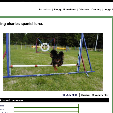
Startsidan
|
Blogg
|
Fotoalbum
|
Gästbok
|
Om mig
|
Logga i
ing charles spaniel luna.
|
|
19 Juli 2011
Vardag
0 kommentar
kriv en kommentar
mn:
post: