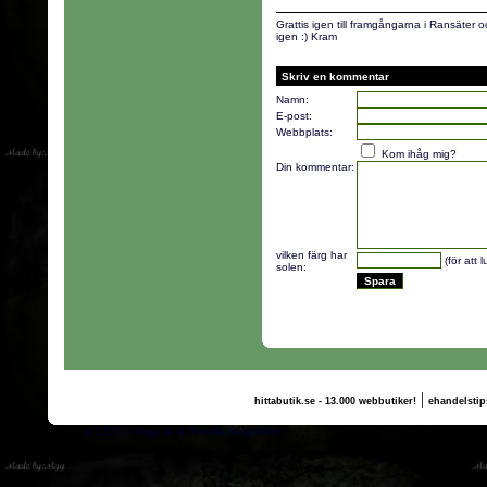
Grattis igen till framgångarna i Ransäter o
igen :) Kram
Skriv en kommentar
Namn:
E-post:
Webbplats:
Kom ihåg mig?
Din kommentar:
vilken färg har
(för att 
solen:
|
hittabutik.se - 13.000 webbutiker!
ehandelstip
(c) 2011, nogg.se & Pernilla Bergström