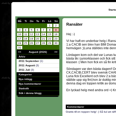
Start
Må
Ti
On
To
Fr
Lö
Sö
Ransäter
1
2
3
4
5
6
7
8
9
Hej :-)
10
11
12
13
14
15
16
17
18
19
20
21
22
23
Vi har haft en underbar helg i Ransä
24
25
26
27
28
29
30
1:a CACIB sen blev han BIM Domare
31
hemvägen ;)Luna ställdes inte den
<<
Augusti (2026)
>>
Lördagen kom och det var Lunas tur
Arkiv
bästa tik i juniorklassen och fick si
2011 September
(1)
klassen :( Men hon fick en så fin krit
2011 Augusti
(3)
Söndagen var den bästa dagen!! Do
2011 Juli
(3)
CK,CACIB,CERT blev svensk CHAMPI
Kategorier
Luna fick Excellent och blev 2:a bäst
Nya inlägg
ställde upp sig fint,hon är duktig min
denna dag en toppen kritik av dom
Nya kommentarer
Statistik
En lyckad helg med andra ord =) Kra
Sök i denna blogg
Kommentarer
Grattis till en toppen helg! :) Så kul att r