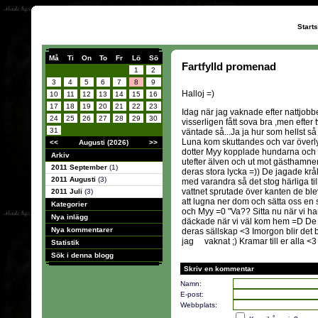
Start
Må
Ti
On
To
Fr
Lö
Sö
Fartfylld promenad
1
2
3
4
5
6
7
8
9
Halloj =)
10
11
12
13
14
15
16
17
18
19
20
21
22
23
Idag när jag vaknade efter nattjobbe
24
25
26
27
28
29
30
visserligen fått sova bra ,men efter 
31
väntade så...Ja ja hur som hellst så
Luna kom skuttandes och var överly
<<
Augusti (2026)
>>
dotter Myy kopplade hundarna och 
Arkiv
utefter älven och ut mot gästhamnen
2011 September
(1)
deras stora lycka =)) De jagade kr
2011 Augusti
(3)
med varandra så det stog härliga til
vattnet sprutade över kanten de ble
2011 Juli
(3)
att lugna ner dom och sätta oss en
Kategorier
och Myy =0 "Va?? Sitta nu när vi har 
Nya inlägg
däckade när vi väl kom hem =D De ä
Nya kommentarer
deras sällskap <3 Imorgon blir det 
jag vaknat ;) Kramar till er alla <3
Statistik
Sök i denna blogg
Skriv en kommentar
Namn:
E-post:
Webbplats: