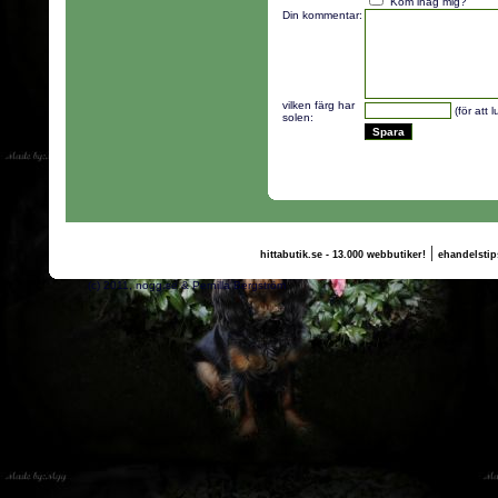
Kom ihåg mig?
Din kommentar:
vilken färg har
(för att 
solen:
|
hittabutik.se - 13.000 webbutiker!
ehandelstip
(c) 2011, nogg.se & Pernilla Bergström