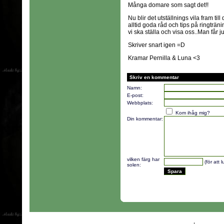
Många domare som sagt det!!
Nu blir det utställnings vila fram til
alltid goda råd och tips på ringträ
vi ska ställa och visa oss..Man får j
Skriver snart igen =D
Kramar Pernilla & Luna <3
Skriv en kommentar
Namn:
E-post:
Webbplats:
Kom ihåg mig?
Din kommentar:
vilken färg har
(för att 
solen: