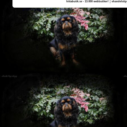
|
hittabutik.se - 13.000 webbutiker!
ehandelstip
(c) 2011, nogg.se & Pernilla Bergström