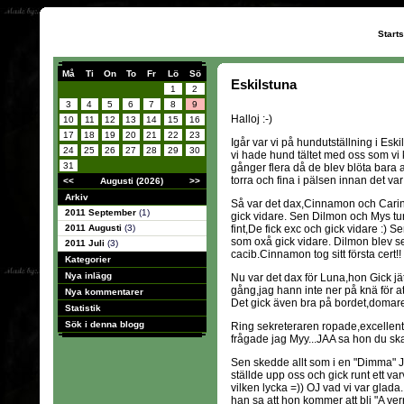
Start
Må
Ti
On
To
Fr
Lö
Sö
Eskilstuna
1
2
3
4
5
6
7
8
9
Halloj :-)
10
11
12
13
14
15
16
17
18
19
20
21
22
23
Igår var vi på hundutställning i Es
24
25
26
27
28
29
30
vi hade hund tältet med oss som vi k
31
gånger flera då de blev blöta bara av
torra och fina i pälsen innan det va
<<
Augusti (2026)
>>
Arkiv
Så var det dax,Cinnamon och Carin
2011 September
(1)
gick vidare. Sen Dilmon och Mys tu
2011 Augusti
(3)
fint,De fick exc och gick vidare :
som oxå gick vidare. Dilmon blev s
2011 Juli
(3)
cacib.Cinnamon tog sitt första cert!!
Kategorier
Nya inlägg
Nu var det dax för Luna,hon Gick jätt
gång,jag hann inte ner på knä för att
Nya kommentarer
Det gick även bra på bordet,domaren 
Statistik
Sök i denna blogg
Ring sekreteraren ropade,excellent
frågade jag Myy...JAA sa hon du ska 
Sen skedde allt som i en "Dimma" Jag 
ställde upp oss och gick runt ett 
vilken lycka =)) OJ vad vi var glad
han sa att hon kommer att bli "A ver