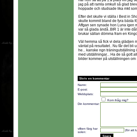
när hon sa att på 1:a plats vill jag 
jag på att ramla omkull så glad ble
hoppade och studsade lika mkt som
Efter det skulle vi ställa i Best in S
skulle kommit bland de fyra bästa 
Affgan sen synade hon Luna igen m
var så glada ändå..BIR 1 är inte dål
brukar sällan dömma fram en Kingcha
Väl hemma så fick vi dela glädjen
väntat på resultatet.. Nu får det bli 
he... kanske ngn träningutställning
med utställningar... Ha de så gott a
bilder kommer på utställningen om 
Skriv en kommentar
Namn:
E-post:
Webbplats:
Kom ihåg mig?
Din kommentar:
vilken färg har
(för att 
solen: