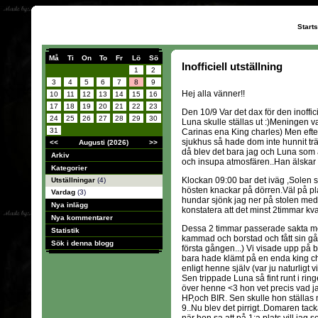
Start
Må
Ti
On
To
Fr
Lö
Sö
Inofficiell utställning
1
2
3
4
5
6
7
8
9
Hej alla vänner!!
10
11
12
13
14
15
16
17
18
19
20
21
22
23
Den 10/9 Var det dax för den inoffi
24
25
26
27
28
29
30
Luna skulle ställas ut :)Meningen var
31
Carinas ena King charles) Men efte
sjukhus så hade dom inte hunnit tr
<<
Augusti (2026)
>>
då blev det bara jag och Luna som 
Arkiv
och insupa atmosfären..Han älskar hu
Kategorier
Klockan 09:00 bar det iväg ,Solen s
Utställningar
(4)
hösten knackar på dörren.Väl på p
Vardag
(3)
hundar sjönk jag ner på stolen me
Nya inlägg
konstatera att det minst 2timmar kv
Nya kommentarer
Dessa 2 timmar passerade sakta men
Statistik
kammad och borstad och fått sin gån
Sök i denna blogg
första gången...) Vi visade upp på
bara hade klämt på en enda king cha
enligt henne själv (var ju naturligt 
Sen trippade Luna så fint runt i ring
över henne <3 hon vet precis vad jag
HP,och BIR. Sen skulle hon ställas
9..Nu blev det pirrigt..Domaren tack