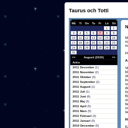
Taurus och Totti
Må
Ti
On
To
Fr
Lö
Sö
N
1
2
3
4
5
6
7
8
9
I
10
11
12
13
14
15
16
n
17
18
19
20
21
22
23
in
24
25
26
27
28
29
30
31
H
<<
Augusti (2026)
>>
Ag
Arkiv
2011 December
(1)
V
b
2011 November
(2)
s
2011 Oktober
(3)
b
2011 September
(2)
v
2011 Augusti
(1)
d
2011 Juli
(1)
h
fö
2011 Juni
(6)
sl
2011 Maj
(3)
t
2011 April
(5)
o
2011 Mars
(5)
l
2011 Februari
(3)
H
2011 Januari
(5)
2010 December
(5)
K