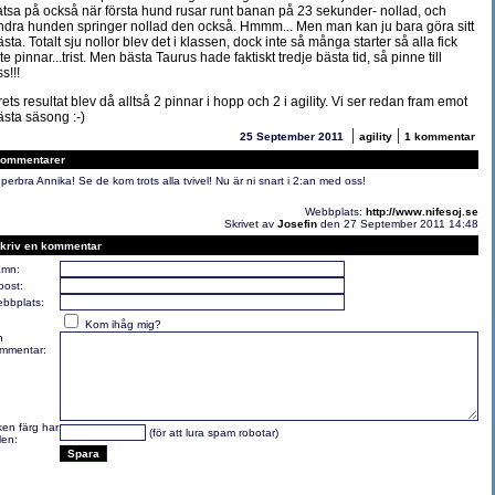
atsa på också när första hund rusar runt banan på 23 sekunder- nollad, och
ndra hunden springer nollad den också. Hmmm... Men man kan ju bara göra sitt
ästa. Totalt sju nollor blev det i klassen, dock inte så många starter så alla fick
te pinnar...trist. Men bästa Taurus hade faktiskt tredje bästa tid, så pinne till
s!!!
rets resultat blev då alltså 2 pinnar i hopp och 2 i agility. Vi ser redan fram emot
ästa säsong :-)
|
|
25 September 2011
agility
1 kommentar
ommentarer
perbra Annika! Se de kom trots alla tvivel! Nu är ni snart i 2:an med oss!
Webbplats:
http://www.nifesoj.se
Skrivet av
Josefin
den 27 September 2011 14:48
kriv en kommentar
mn:
post:
bbplats:
Kom ihåg mig?
n
mmentar:
lken färg har
(för att lura spam robotar)
len: