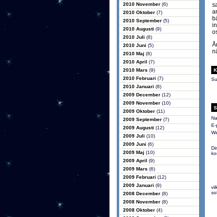
2010 November
(6)
s
a
2010 Oktober
(7)
b
2010 September
(5)
in
2010 Augusti
(9)
os
2010 Juli
(8)
Å
2010 Juni
(5)
n
2010 Maj
(8)
2010 April
(7)
2010 Mars
(9)
K
2010 Februari
(7)
Su
2010 Januari
(8)
2009 December
(12)
2009 November
(10)
S
2009 Oktober
(11)
Na
2009 September
(7)
E-
2009 Augusti
(12)
We
2009 Juli
(10)
2009 Juni
(6)
Di
2009 Maj
(10)
ko
2009 April
(9)
2009 Mars
(6)
2009 Februari
(12)
2009 Januari
(9)
vi
so
2008 December
(8)
2008 November
(8)
2008 Oktober
(4)