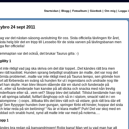
Startsidan
|
Blogg
|
Fotoalbum
|
Gästbok
|
Om mig
|
Logga i
ybro 24 sept 2011
dag var det nästan-säsong-avslutning för oss. Sista officiella tävlingen för året,
ästa helg blir det en tripp till Lessebo för de sista varven på tävlingsbanan men
ga fler officiella!
emmaplan var det också, det brukar Taurus gilla :-)
ililty 1
et inte riktigt vad jag ska skriva om det där loppet...Det kändes rätt bra men
lev rätt kaotiskt. Hunden sprang betydligt snabbare än matte, det var nog det
törrsta problemet...matte var inte riktigt med på Taurus tempo, sen glömde hon
ort att förbereda en sväng så hunden for ut i ingenstans och undrade nog lite
art han skulle. Han blev liksom stående där en stund och funderade på
et...eller så funderade han kanske på att sticka och snacka med nån trevlig
inderfixare eller så...vem vet? Stopp blev det iallafall. Tillslut bestämde han sig
r att springa iallafall, fullfart långhopp och så in i slalom, smack! rakt in i en
alompinne :-) oops...tillbaka tills det blev rätt och så vidare, gick rätt bra där ett
ag! Sen flyyyyger hunden över gungan, springer förbi ett hinder, hoppar det sista
ch letar reda på sin belöning! " Nu är vi klara matte!!" Puh! Det var skoj med en
addad och snabb hund, synd att matte inte var med på noterna.....
opp 1
ändes bra redan på banvandringen! Rolig bana! Man vet ju vad man har att