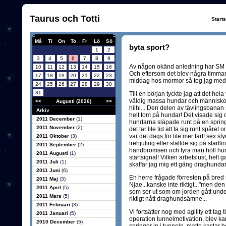
Taurus och Totti
Start
Må
Ti
On
To
Fr
Lö
Sö
byta sport?
1
2
3
4
5
6
7
8
9
Av någon okänd anledning har SM 
10
11
12
13
14
15
16
Och eftersom det blev några timmar
17
18
19
20
21
22
23
middag hos mormor så tog jag med 
24
25
26
27
28
29
30
31
Till en början tyckte jag att det hela 
väldig massa hundar och människor 
<<
Augusti (2026)
>>
hiihi... Den delen av tävlingsbana
Arkiv
helt tom på hundar! Det visade sig d
2011 December
(1)
hundarna släpade runt på en springa
2011 November
(2)
det tar lite tid att ta sig runt spår
var det dags för lite mer fart! sex 
2011 Oktober
(3)
trehjuling efter ställde sig på startl
2011 September
(2)
handbromsen och fyra man höll hunda
2011 Augusti
(1)
startsignal! Vilken arbetslust, helt 
2011 Juli
(1)
skaffar jag mig ett gäng draghundar 
2011 Juni
(6)
En herre frågade förresten på bre
2011 Maj
(3)
Njae...kanske inte riktigt..."men den
2011 April
(5)
som ser ut som om jorden gått unde
2011 Mars
(5)
riktigt nått draghundsämne...
2011 Februari
(3)
Vi fortsätter nog med agility ett tag ti
2011 Januari
(5)
operation tunnelmotivation, blev kan
2010 December
(5)