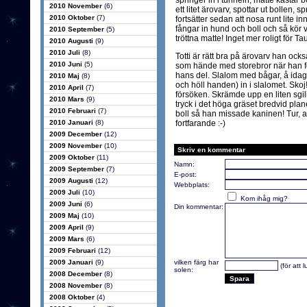
springer in i tunneln, matte kastar 
2010 November
(6)
ett litet ärovarv, spottar ut bollen, 
2010 Oktober
(7)
fortsätter sedan att nosa runt lite i
fångar in hund och boll och så kör v
2010 September
(5)
tröttna matte! Inget mer roligt för Ta
2010 Augusti
(9)
2010 Juli
(8)
Totti är rätt bra på ärovarv han oc
2010 Juni
(5)
som hände med storebror när han för
hans del. Slalom med bågar, å idag 
2010 Maj
(8)
och höll handen) in i slalomet. Skoj!
2010 April
(7)
försöken. Skrämde upp en liten sgili
2010 Mars
(9)
tryck i det höga gräset bredvid plan
2010 Februari
(7)
boll så han missade kaninen! Tur, 
2010 Januari
(8)
fortfarande :-)
2009 December
(12)
2009 November
(10)
Skriv en kommentar
2009 Oktober
(11)
Namn:
2009 September
(7)
E-post:
2009 Augusti
(12)
Webbplats:
2009 Juli
(10)
Kom ihåg mig?
2009 Juni
(6)
Din kommentar:
2009 Maj
(10)
2009 April
(9)
2009 Mars
(6)
2009 Februari
(12)
2009 Januari
(9)
vilken färg har
(för att 
solen:
2008 December
(8)
2008 November
(8)
2008 Oktober
(4)