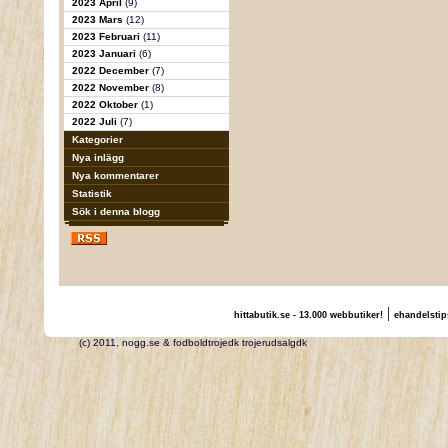
2023 April
(9)
2023 Mars
(12)
2023 Februari
(11)
2023 Januari
(6)
2022 December
(7)
2022 November
(8)
2022 Oktober
(1)
2022 Juli
(7)
Kategorier
Nya inlägg
Nya kommentarer
Statistik
Sök i denna blogg
|
hittabutik.se - 13.000 webbutiker!
ehandelstip
(c) 2011, nogg.se & fodboldtrojedk trojerudsalgdk