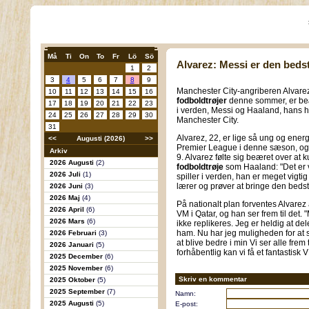
Må
Ti
On
To
Fr
Lö
Sö
Alvarez: Messi er den bedst
1
2
3
4
5
6
7
8
9
Manchester City-angriberen Alvarez
10
11
12
13
14
15
16
fodboldtrøjer
denne sommer, er beær
17
18
19
20
21
22
23
i verden, Messi og Haaland, hans 
24
25
26
27
28
29
30
Manchester City.
31
Alvarez, 22, er lige så ung og ener
<<
Augusti (2026)
>>
Premier League i denne sæson, og m
Arkiv
9. Alvarez følte sig beæret over at
2026 Augusti
(2)
fodboldtrøje
som Haaland: "Det er v
2026 Juli
(1)
spiller i verden, han er meget vigti
lærer og prøver at bringe den bedste
2026 Juni
(3)
2026 Maj
(4)
På nationalt plan forventes Alvarez
2026 April
(6)
VM i Qatar, og han ser frem til det.
2026 Mars
(6)
ikke replikeres. Jeg er heldig at 
ham. Nu har jeg muligheden for at
2026 Februari
(3)
at blive bedre i min Vi ser alle frem
2026 Januari
(5)
forhåbentlig kan vi få et fantastisk 
2025 December
(6)
2025 November
(6)
Skriv en kommentar
2025 Oktober
(5)
2025 September
(7)
Namn:
2025 Augusti
(5)
E-post: