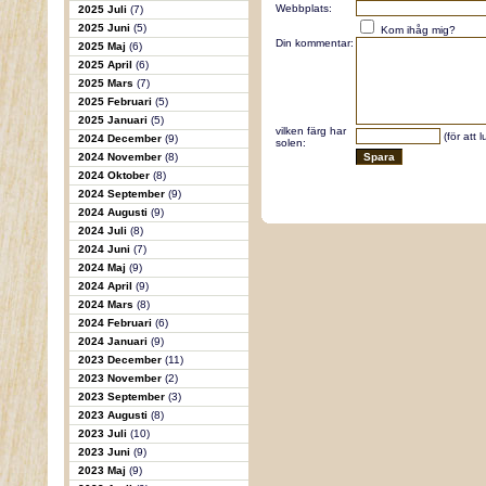
Webbplats:
2025 Juli
(7)
2025 Juni
(5)
Kom ihåg mig?
Din kommentar:
2025 Maj
(6)
2025 April
(6)
2025 Mars
(7)
2025 Februari
(5)
2025 Januari
(5)
vilken färg har
(för att 
2024 December
(9)
solen:
2024 November
(8)
2024 Oktober
(8)
2024 September
(9)
2024 Augusti
(9)
2024 Juli
(8)
2024 Juni
(7)
2024 Maj
(9)
2024 April
(9)
2024 Mars
(8)
2024 Februari
(6)
2024 Januari
(9)
2023 December
(11)
2023 November
(2)
2023 September
(3)
2023 Augusti
(8)
2023 Juli
(10)
2023 Juni
(9)
2023 Maj
(9)