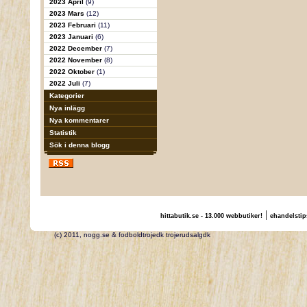
2023 April
(9)
2023 Mars
(12)
2023 Februari
(11)
2023 Januari
(6)
2022 December
(7)
2022 November
(8)
2022 Oktober
(1)
2022 Juli
(7)
Kategorier
Nya inlägg
Nya kommentarer
Statistik
Sök i denna blogg
|
hittabutik.se - 13.000 webbutiker!
ehandelstip
(c) 2011, nogg.se & fodboldtrojedk trojerudsalgdk