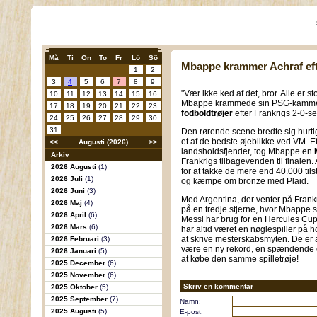
Må
Ti
On
To
Fr
Lö
Sö
Mbappe krammer Achraf efte
1
2
3
4
5
6
7
8
9
"Vær ikke ked af det, bror. Alle er st
10
11
12
13
14
15
16
Mbappe krammede sin PSG-kammera
17
18
19
20
21
22
23
fodboldtrøjer
efter Frankrigs 2-0-s
24
25
26
27
28
29
30
31
Den rørende scene bredte sig hurtig
et af de bedste øjeblikke ved VM. Ef
<<
Augusti (2026)
>>
landsholdsfjender, tog Mbappe en
Arkiv
Frankrigs tilbagevenden til finale
2026 Augusti
(1)
for at takke de mere end 40.000 ti
2026 Juli
(1)
og kæmpe om bronze med Plaid.
2026 Juni
(3)
Med Argentina, der venter på Frankr
2026 Maj
(4)
på en tredje stjerne, hvor Mbappe
2026 April
(6)
Messi har brug for en Hercules Cup 
2026 Mars
(6)
har altid været en nøglespiller på ho
at skrive mesterskabsmyten. De er a
2026 Februari
(3)
være en ny rekord, en spændende d
2026 Januari
(5)
at købe den samme spilletrøje!
2025 December
(6)
2025 November
(6)
Skriv en kommentar
2025 Oktober
(5)
2025 September
(7)
Namn:
2025 Augusti
(5)
E-post: