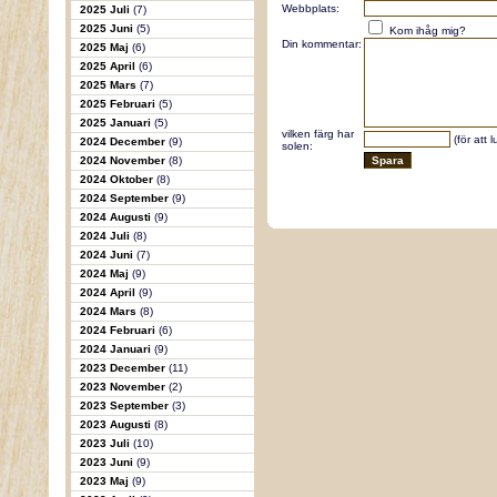
Webbplats:
2025 Juli
(7)
2025 Juni
(5)
Kom ihåg mig?
Din kommentar:
2025 Maj
(6)
2025 April
(6)
2025 Mars
(7)
2025 Februari
(5)
2025 Januari
(5)
vilken färg har
(för att 
2024 December
(9)
solen:
2024 November
(8)
2024 Oktober
(8)
2024 September
(9)
2024 Augusti
(9)
2024 Juli
(8)
2024 Juni
(7)
2024 Maj
(9)
2024 April
(9)
2024 Mars
(8)
2024 Februari
(6)
2024 Januari
(9)
2023 December
(11)
2023 November
(2)
2023 September
(3)
2023 Augusti
(8)
2023 Juli
(10)
2023 Juni
(9)
2023 Maj
(9)