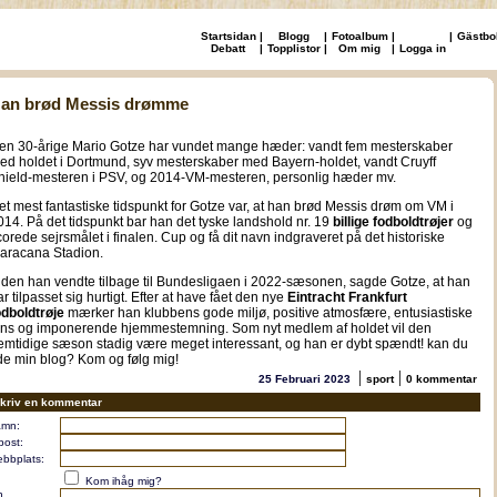
Startsidan
|
Blogg
|
Fotoalbum
|
|
Gästbo
Debatt
|
Topplistor
|
Om mig
|
Logga in
an brød Messis drømme
en 30-årige Mario Gotze har vundet mange hæder: vandt fem mesterskaber
ed holdet i Dortmund, syv mesterskaber med Bayern-holdet, vandt Cruyff
hield-mesteren i PSV, og 2014-VM-mesteren, personlig hæder mv.
et mest fantastiske tidspunkt for Gotze var, at han brød Messis drøm om VM i
014. På det tidspunkt bar han det tyske landshold nr. 19
billige fodboldtrøjer
og
corede sejrsmålet i finalen. Cup og få dit navn indgraveret på det historiske
aracana Stadion.
iden han vendte tilbage til Bundesligaen i 2022-sæsonen, sagde Gotze, at han
ar tilpasset sig hurtigt. Efter at have fået den nye
Eintracht Frankfurt
odboldtrøje
mærker han klubbens gode miljø, positive atmosfære, entusiastiske
ans og imponerende hjemmestemning. Som nyt medlem af holdet vil den
remtidige sæson stadig være meget interessant, og han er dybt spændt! kan du
ide min blog? Kom og følg mig!
|
|
25 Februari 2023
sport
0 kommentar
kriv en kommentar
mn:
post:
bbplats:
Kom ihåg mig?
n