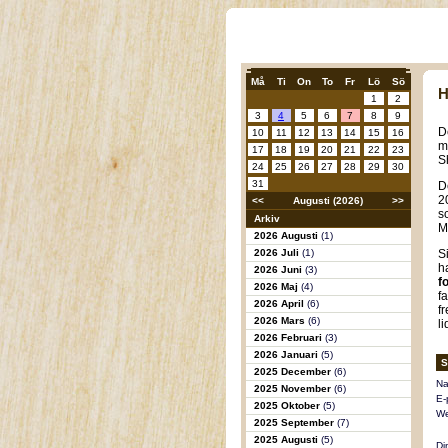
Må
Ti
On
To
Fr
Lö
Sö
H
1
2
3
4
5
6
7
8
9
D
10
11
12
13
14
15
16
m
17
18
19
20
21
22
23
S
24
25
26
27
28
29
30
31
D
2
<<
Augusti (2026)
>>
s
Arkiv
M
2026 Augusti
(1)
2026 Juli
(1)
S
h
2026 Juni
(3)
f
2026 Maj
(4)
f
2026 April
(6)
f
2026 Mars
(6)
l
2026 Februari
(3)
2026 Januari
(5)
S
2025 December
(6)
Na
2025 November
(6)
E-
2025 Oktober
(5)
We
2025 September
(7)
2025 Augusti
(5)
Di