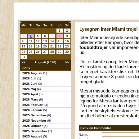
Må
Ti
On
To
Fr
Lö
Sö
Lysegrøn Inter Miami trøje!
1
2
3
4
5
6
7
8
9
Inter Miami besejrede søndag
10
11
12
13
14
15
16
billeder efter kampen, hvor 
17
18
19
20
21
22
23
fodboldtrøjer
var imponerende
24
25
26
27
28
29
30
ud.
31
Det er første gang, Inter Mia
<<
Augusti (2026)
>>
Retrostilen og de bløde farve
Arkiv
se meget karakteristisk ud. D
2026 Augusti
(1)
Trøjen scorede 3 point i sin f
2026 Juli
(1)
meget glade.
2026 Juni
(3)
2026 Maj
(4)
Messi missede kampagnen på
2026 April
(6)
hjemkomstdato er endnu ikke f
2026 Mars
(6)
fejring for Messi før kampen 
2026 Februari
(3)
På grund af en skade i højre 
2026 Januari
(5)
iført en beskyttelsesstøvle. 
holdt et billede af mesterska
2025 December
(6)
2025 November
(6)
2025 Oktober
(5)
Skriv en kommentar
2025 September
(7)
Namn:
2025 Augusti
(5)