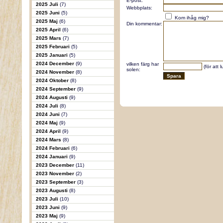
E-post:
2025 Juli
(7)
Webbplats:
2025 Juni
(5)
Kom ihåg mig?
2025 Maj
(6)
Din kommentar:
2025 April
(6)
2025 Mars
(7)
2025 Februari
(5)
2025 Januari
(5)
2024 December
(9)
vilken färg har
(för att 
solen:
2024 November
(8)
2024 Oktober
(8)
2024 September
(9)
2024 Augusti
(9)
2024 Juli
(8)
2024 Juni
(7)
2024 Maj
(9)
2024 April
(9)
2024 Mars
(8)
2024 Februari
(6)
2024 Januari
(9)
2023 December
(11)
2023 November
(2)
2023 September
(3)
2023 Augusti
(8)
2023 Juli
(10)
2023 Juni
(9)
2023 Maj
(9)