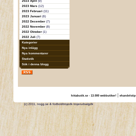
2023 April
(9)
2023 Mars
(12)
2023 Februari
(11)
2023 Januari
(6)
2022 December
(7)
2022 November
(8)
2022 Oktober
(1)
2022 Juli
(7)
Kategorier
Nya inlägg
Nya kommentarer
Statistik
Sök i denna blogg
|
hittabutik.se - 13.000 webbutiker!
ehandelstip
(c) 2011, nogg.se & fodboldtrojedk trojerudsalgdk