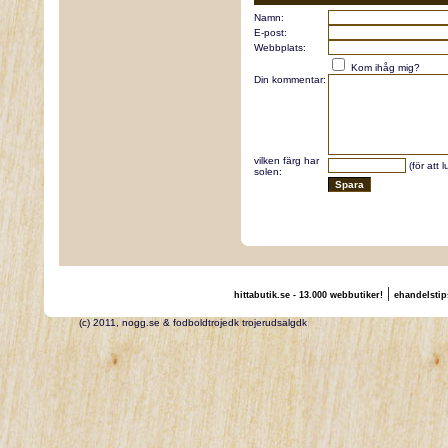
Namn:
E-post:
Webbplats:
Kom ihåg mig?
Din kommentar:
vilken färg har
(för att 
solen:
|
hittabutik.se - 13.000 webbutiker!
ehandelstip
(c) 2011, nogg.se & fodboldtrojedk trojerudsalgdk