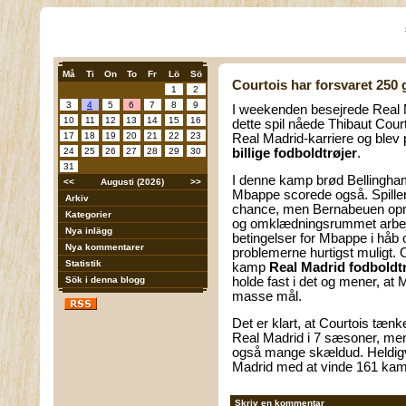
Må
Ti
On
To
Fr
Lö
Sö
Courtois har forsvaret 250
1
2
3
4
5
6
7
8
9
I weekenden besejrede Real 
10
11
12
13
14
15
16
dette spil nåede Thibaut Cou
17
18
19
20
21
22
23
Real Madrid-karriere og blev
24
25
26
27
28
29
30
billige fodboldtrøjer
.
31
I denne kamp brød Bellingha
<<
Augusti (2026)
>>
Mbappe scorede også. Spillere
Arkiv
chance, men Bernabeuen opmu
Kategorier
og omklædningsrummet arbejd
Nya inlägg
betingelser for Mbappe i håb
Nya kommentarer
problemerne hurtigst muligt. 
Statistik
kamp
Real Madrid fodboldt
Sök i denna blogg
holde fast i det og mener, at 
masse mål.
Det er klart, at Courtois tænke
Real Madrid i 7 sæsoner, men 
også mange skældud. Heldigvi
Madrid med at vinde 161 kam
Skriv en kommentar