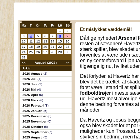
Må
Ti
On
To
Fr
Lö
Sö
Et mislykket væddemål!
1
2
3
4
5
6
7
8
9
Dårlige nyheder!
Arsenal 
10
11
12
13
14
15
16
resten af sæsonen! Havertz
17
18
19
20
21
22
23
stærk spiller, blev skadet 
24
25
26
27
28
29
30
forventes at være ude i sæ
31
en ny centerforward i janua
<<
Augusti (2026)
>>
tilgængelig nu, hvilket ude
Arkiv
2026 Augusti
(2)
Det forlyder, at Havertz ha
2026 Juli
(1)
blev det bekræftet, at skad
2026 Juni
(3)
først være i stand til at spil
2026 Maj
(4)
fodboldtrøjer
i næste sæs
2026 April
(6)
ud. Havertz mest alvorlige 
2026 Mars
(6)
denne bedring forventes at
2026 Februari
(3)
måneder.
2026 Januari
(5)
2025 December
(6)
Da Havertz og Jesus begge 
2025 November
(6)
også blev skadet for et par
2025 Oktober
(5)
muligheder kun Trossard, S
2025 September
(7)
styrker sin bedring, men han
2025 Augusti
(5)