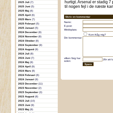
hurtigt. Arsenal er stadig 7
2025 Juli
(7)
til nogen fejl i de næste k
2025 Juni
(5)
2025 Maj
(6)
2025 April
(6)
Skriv en kommentar
2025 Mars
(7)
Namn:
2025 Februari
(5)
E-post:
2025 Januari
(5)
Webbplats:
2024 December
(9)
Kom ihåg mig?
2024 November
(8)
Din kommentar:
2024 Oktober
(8)
2024 September
(9)
2024 Augusti
(9)
2024 Juli
(8)
2024 Juni
(7)
vilken färg har
(för att 
solen:
2024 Maj
(9)
2024 April
(9)
2024 Mars
(8)
2024 Februari
(6)
2024 Januari
(9)
2023 December
(11)
2023 November
(2)
2023 September
(3)
2023 Augusti
(8)
2023 Juli
(10)
2023 Juni
(9)
2023 Maj
(9)