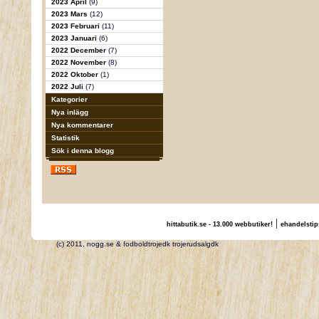
2023 April
(9)
2023 Mars
(12)
2023 Februari
(11)
2023 Januari
(6)
2022 December
(7)
2022 November
(8)
2022 Oktober
(1)
2022 Juli
(7)
Kategorier
Nya inlägg
Nya kommentarer
Statistik
Sök i denna blogg
|
hittabutik.se - 13.000 webbutiker!
ehandelstip
(c) 2011, nogg.se & fodboldtrojedk trojerudsalgdk