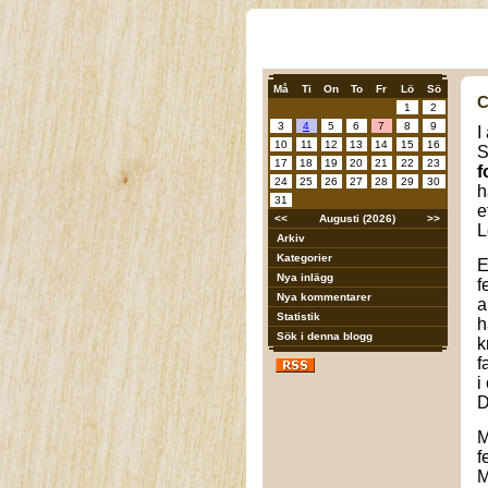
Må
Ti
On
To
Fr
Lö
Sö
C
1
2
3
4
5
6
7
8
9
I
10
11
12
13
14
15
16
S
17
18
19
20
21
22
23
f
24
25
26
27
28
29
30
h
31
e
<<
Augusti (2026)
>>
L
Arkiv
Kategorier
E
Nya inlägg
f
Nya kommentarer
a
Statistik
h
Sök i denna blogg
k
f
i
D
M
f
M