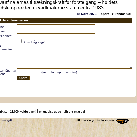
vartfinalernes tiltrækningskraft for første gang – holdets
idste optræden i kvartfinalerne stammer fra 1983.
|
|
18 Mars 2026
sport
0 kommentar
kriv en kommentar
mn:
post:
bbplats:
Kom ihåg mig?
n
mmentar:
lken färg har
(för att lura spam robotar)
len:
|
tik.se - 13.000 webbutiker!
ehandelstips.se - allt om ehandel
ldtrojedk trojerudsalgdk
Skaffa en gratis hemsida