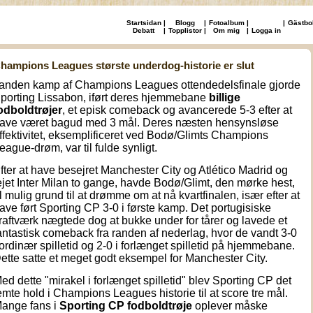
Startsidan
|
Blogg
|
Fotoalbum
|
|
Gästbo
Debatt
|
Topplistor
|
Om mig
|
Logga in
hampions Leagues største underdog-historie er slut
 anden kamp af Champions Leagues ottendedelsfinale gjorde
porting Lissabon, iført deres hjemmebane
billige
odboldtrøjer
, et episk comeback og avancerede 5-3 efter at
ave været bagud med 3 mål. Deres næsten hensynsløse
ffektivitet, eksemplificeret ved Bodø/Glimts Champions
eague-drøm, var til fulde synligt.
fter at have besejret Manchester City og Atlético Madrid og
ejet Inter Milan to gange, havde Bodø/Glimt, den mørke hest,
l mulig grund til at drømme om at nå kvartfinalen, især efter at
ave ført Sporting CP 3-0 i første kamp. Det portugisiske
raftværk nægtede dog at bukke under for tårer og lavede et
antastisk comeback fra randen af nederlag, hvor de vandt 3-0
 ordinær spilletid og 2-0 i forlænget spilletid på hjemmebane.
ette satte et meget godt eksempel for Manchester City.
ed dette "mirakel i forlænget spilletid" blev Sporting CP det
emte hold i Champions Leagues historie til at score tre mål.
ange fans i
Sporting CP fodboldtrøje
oplever måske