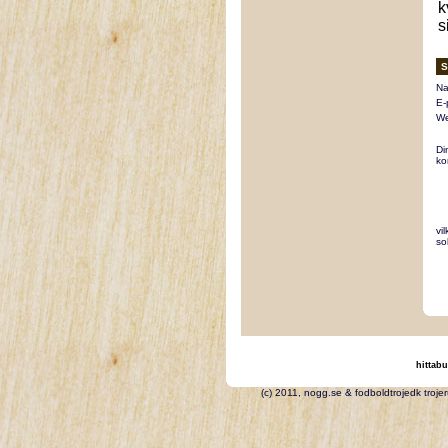
k
s
S
Na
E-
We
Di
ko
vi
so
hittabu
(c) 2011, nogg.se & fodbo