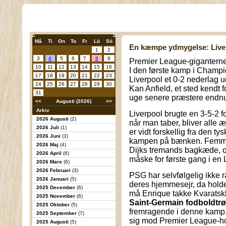
Må
Ti
On
To
Fr
Lö
Sö
En kæmpe ydmygelse: Live
1
2
3
4
5
6
7
8
9
Premier League-giganterne 
10
11
12
13
14
15
16
I den første kamp i Champi
17
18
19
20
21
22
23
Liverpool et 0-2 nederlag 
24
25
26
27
28
29
30
Kan Anfield, et sted kendt
31
uge senere præstere endnu
<<
Augusti (2026)
>>
Arkiv
Liverpool brugte en 3-5-2 
2026 Augusti
(2)
når man taber, bliver alle æ
2026 Juli
(1)
er vidt forskellig fra den ty
2026 Juni
(3)
kampen på bænken. Femma
2026 Maj
(4)
Dijks tremands bagkæde, 
2026 April
(6)
måske for første gang i en 
2026 Mars
(6)
2026 Februari
(3)
PSG har selvfølgelig ikke rå
2026 Januari
(5)
deres hjemmesejr, da holde
2025 December
(6)
må Enrique takke Kvaratsk
2025 November
(6)
Saint-Germain fodboldtrø
2025 Oktober
(5)
fremragende i denne kamp
2025 September
(7)
sig mod Premier League-h
2025 Augusti
(5)