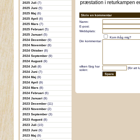
præstation i returkampen e
2025 Juli
(7)
2025 Juni
(5)
2025 Maj
(6)
Skriv en kommentar
2025 April
(6)
Namn:
2025 Mars
(7)
E-post:
2025 Februari
(5)
Webbplats:
2025 Januari
(5)
Kom ihåg mig?
2024 December
(9)
Din kommentar:
2024 November
(8)
2024 Oktober
(8)
2024 September
(9)
2024 Augusti
(9)
2024 Juli
(8)
vilken färg har
(för att 
solen:
2024 Juni
(7)
2024 Maj
(9)
2024 April
(9)
2024 Mars
(8)
2024 Februari
(6)
2024 Januari
(9)
2023 December
(11)
2023 November
(2)
2023 September
(3)
2023 Augusti
(8)
2023 Juli
(10)
2023 Juni
(9)
2023 Maj
(9)