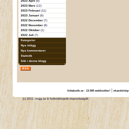
2023 April
(9)
2023 Mars
(12)
2023 Februari
(11)
2023 Januari
(6)
2022 December
(7)
2022 November
(8)
2022 Oktober
(1)
2022 Juli
(7)
Kategorier
Nya inlägg
Nya kommentarer
Statistik
Sök i denna blogg
|
hittabutik.se - 13.000 webbutiker!
ehandelstip
(c) 2011, nogg.se & fodboldtrojedk trojerudsalgdk