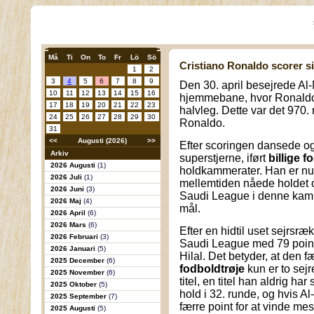
Må
Ti
On
To
Fr
Lö
Sö
Cristiano Ronaldo scorer si
1
2
3
4
5
6
7
8
9
Den 30. april besejrede Al
10
11
12
13
14
15
16
hjemmebane, hvor Ronaldo
17
18
19
20
21
22
23
halvleg. Dette var det 970. 
24
25
26
27
28
29
30
Ronaldo.
31
<<
Augusti (2026)
>>
Efter scoringen dansede og
Arkiv
superstjerne, iført
billige f
2026 Augusti
(1)
holdkammerater. Han er nu
2026 Juli
(1)
mellemtiden nåede holdet 
2026 Juni
(3)
Saudi League i denne kamp
2026 Maj
(4)
mål.
2026 April
(6)
2026 Mars
(6)
Efter en hidtil uset sejrsr
2026 Februari
(3)
Saudi League med 79 point
2026 Januari
(5)
Hilal. Det betyder, at den
2025 December
(6)
fodboldtrøje
kun er to sejr
2025 November
(6)
titel, en titel han aldrig ha
2025 Oktober
(5)
hold i 32. runde, og hvis A
2025 September
(7)
færre point for at vinde me
2025 Augusti
(5)