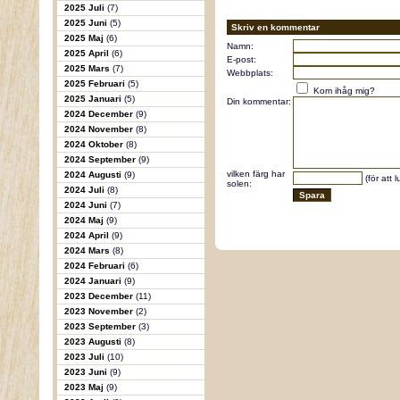
2025 Juli
(7)
2025 Juni
(5)
Skriv en kommentar
2025 Maj
(6)
Namn:
2025 April
(6)
E-post:
2025 Mars
(7)
Webbplats:
2025 Februari
(5)
Kom ihåg mig?
2025 Januari
(5)
Din kommentar:
2024 December
(9)
2024 November
(8)
2024 Oktober
(8)
2024 September
(9)
vilken färg har
2024 Augusti
(9)
(för att 
solen:
2024 Juli
(8)
2024 Juni
(7)
2024 Maj
(9)
2024 April
(9)
2024 Mars
(8)
2024 Februari
(6)
2024 Januari
(9)
2023 December
(11)
2023 November
(2)
2023 September
(3)
2023 Augusti
(8)
2023 Juli
(10)
2023 Juni
(9)
2023 Maj
(9)