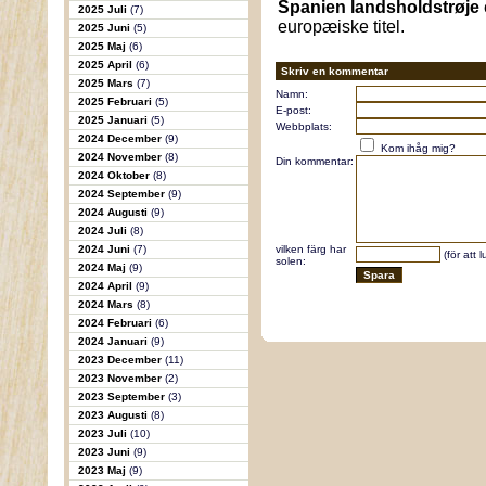
Spanien landsholdstrøje
2025 Juli
(7)
europæiske titel.
2025 Juni
(5)
2025 Maj
(6)
2025 April
(6)
Skriv en kommentar
2025 Mars
(7)
Namn:
2025 Februari
(5)
E-post:
2025 Januari
(5)
Webbplats:
2024 December
(9)
Kom ihåg mig?
2024 November
(8)
Din kommentar:
2024 Oktober
(8)
2024 September
(9)
2024 Augusti
(9)
2024 Juli
(8)
2024 Juni
(7)
vilken färg har
(för att 
solen:
2024 Maj
(9)
2024 April
(9)
2024 Mars
(8)
2024 Februari
(6)
2024 Januari
(9)
2023 December
(11)
2023 November
(2)
2023 September
(3)
2023 Augusti
(8)
2023 Juli
(10)
2023 Juni
(9)
2023 Maj
(9)