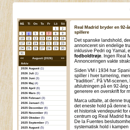
Må
Ti
On
To
Fr
Lö
Sö
Real Madrid bryder en 92-år
1
2
spillere
3
4
5
6
7
8
9
10
11
12
13
14
15
16
Det spanske landshold, der
17
18
19
20
21
22
23
annonceret sin endelige tru
24
25
26
27
28
29
30
inklusive Pedri og Yamal, er
31
fodboldtrøje
. Ingen Real M
<<
Augusti (2026)
>>
Annonceringen vakte strak
Arkiv
2026 Augusti
(1)
Siden VM i 1934 har Spani
2026 Juli
(1)
spiller i hver turnering, m
2026 Juni
(3)
"tradition". På VM-scenen, h
2026 Maj
(4)
afslutningen på en 92-årig s
2026 April
(6)
generere en overskrift for 
2026 Mars
(6)
2026 Februari
(3)
Marca udtalte, at denne trup
2026 Januari
(5)
det eneste hold på denne la
2025 December
(6)
et historisk vendepunkt fo
2025 November
(6)
centrum og Real Madrid f
2025 Oktober
(5)
De la Fuentes beslutsomhe
2025 September
(7)
systematisk hold i kampen 
2025 Augusti
(5)