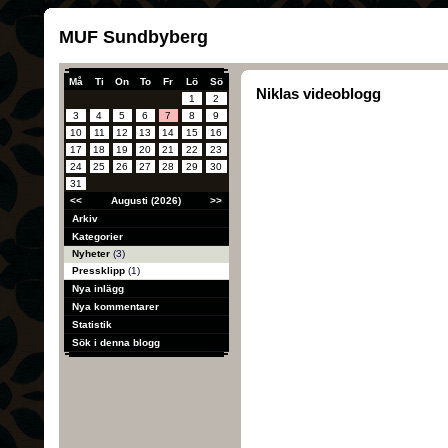
MUF Sundbyberg
Må
Ti
On
To
Fr
Lö
Sö
Niklas videoblogg
1
2
3
4
5
6
7
8
9
10
11
12
13
14
15
16
17
18
19
20
21
22
23
24
25
26
27
28
29
30
31
<<
Augusti (2026)
>>
Arkiv
Kategorier
Nyheter
(3)
Pressklipp
(1)
Nya inlägg
Nya kommentarer
Statistik
Sök i denna blogg