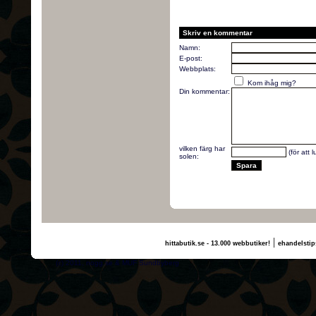
Skriv en kommentar
Namn:
E-post:
Webbplats:
Kom ihåg mig?
Din kommentar:
vilken färg har
(för att 
solen:
|
hittabutik.se - 13.000 webbutiker!
ehandelstip
(c) 2011, nogg.se & MUF Sundbyberg