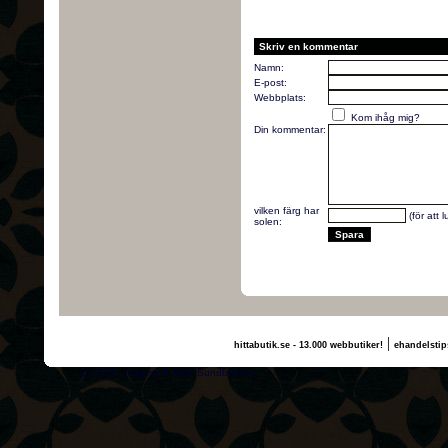
Skriv en kommentar
Namn:
E-post:
Webbplats:
Kom ihåg mig?
Din kommentar:
vilken färg har
(för att 
solen:
|
hittabutik.se - 13.000 webbutiker!
ehandelstip
(c) 2011, nogg.se & MUF Sundbyberg