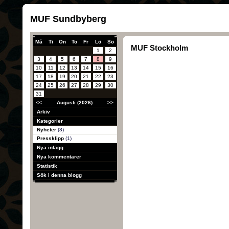
MUF Sundbyberg
Må
Ti
On
To
Fr
Lö
Sö
MUF Stockholm
1
2
3
4
5
6
7
8
9
10
11
12
13
14
15
16
17
18
19
20
21
22
23
24
25
26
27
28
29
30
31
<<
Augusti (2026)
>>
Arkiv
Kategorier
Nyheter
(3)
Pressklipp
(1)
Nya inlägg
Nya kommentarer
Statistik
Sök i denna blogg