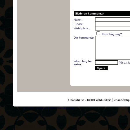
Skriv en kommentar
Namn:
E-post:
Webbplats:
Kom ihåg mig?
Din kommentar:
vilken färg har
(för att 
solen:
|
hittabutik.se - 13.000 webbutiker!
ehandelstip
(c) 2011, nogg.se & MUF Sundbyberg