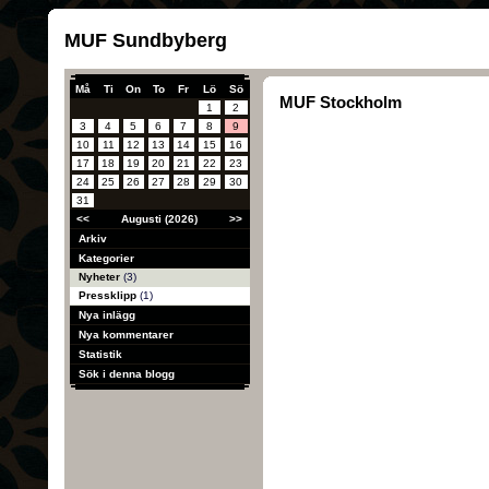
MUF Sundbyberg
Må
Ti
On
To
Fr
Lö
Sö
MUF Stockholm
1
2
3
4
5
6
7
8
9
10
11
12
13
14
15
16
17
18
19
20
21
22
23
24
25
26
27
28
29
30
31
<<
Augusti (2026)
>>
Arkiv
Kategorier
Nyheter
(3)
Pressklipp
(1)
Nya inlägg
Nya kommentarer
Statistik
Sök i denna blogg