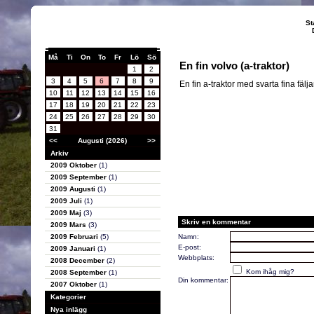
St
Må
Ti
On
To
Fr
Lö
Sö
En fin volvo (a-traktor)
1
2
3
4
5
6
7
8
9
En fin a-traktor med svarta fina fälja
10
11
12
13
14
15
16
17
18
19
20
21
22
23
24
25
26
27
28
29
30
31
<<
Augusti (2026)
>>
Arkiv
2009 Oktober
(1)
2009 September
(1)
2009 Augusti
(1)
2009 Juli
(1)
2009 Maj
(3)
Skriv en kommentar
2009 Mars
(3)
2009 Februari
(5)
Namn:
E-post:
2009 Januari
(1)
Webbplats:
2008 December
(2)
Kom ihåg mig?
2008 September
(1)
Din kommentar:
2007 Oktober
(1)
Kategorier
Nya inlägg