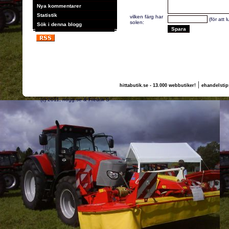
Nya kommentarer
Statistik
vilken färg har
(för att 
solen:
Sök i denna blogg
|
hittabutik.se - 13.000 webbutiker!
ehandelstip
(c) 2011, nogg.se & Fredrik S