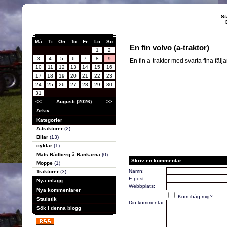
St
Må
Ti
On
To
Fr
Lö
Sö
En fin volvo (a-traktor)
1
2
3
4
5
6
7
8
9
En fin a-traktor med svarta fina fälja
10
11
12
13
14
15
16
17
18
19
20
21
22
23
24
25
26
27
28
29
30
31
<<
Augusti (2026)
>>
Arkiv
Kategorier
A-traktorer
(2)
Bilar
(13)
cyklar
(1)
Mats Rådberg å Rankarna
(0)
Skriv en kommentar
Moppe
(1)
Namn:
Traktorer
(3)
E-post:
Nya inlägg
Webbplats:
Nya kommentarer
Kom ihåg mig?
Statistik
Din kommentar:
Sök i denna blogg