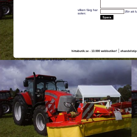
vilken färg har
(för att 
solen:
|
hittabutik.se - 13.000 webbutiker!
ehandelstip
(c) 2011, nogg.se & Fredrik S