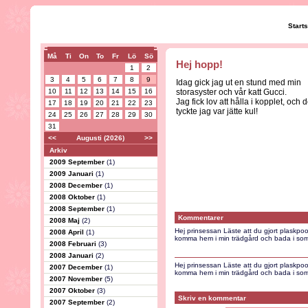
Start
Må
Ti
On
To
Fr
Lö
Sö
Hej hopp!
1
2
3
4
5
6
7
8
9
Idag gick jag ut en stund med min
10
11
12
13
14
15
16
storasyster och vår katt Gucci.
Jag fick lov att hålla i kopplet, och d
17
18
19
20
21
22
23
tyckte jag var jätte kul!
24
25
26
27
28
29
30
31
<<
Augusti (2026)
>>
Arkiv
2009 September
(1)
2009 Januari
(1)
2008 December
(1)
2008 Oktober
(1)
2008 September
(1)
Kommentarer
2008 Maj
(2)
Hej prinsessan Läste att du gjort plaskpool
2008 April
(1)
komma hem i min trädgård och bada i som
2008 Februari
(3)
2008 Januari
(2)
Hej prinsessan Läste att du gjort plaskpool
2007 December
(1)
komma hem i min trädgård och bada i som
2007 November
(5)
2007 Oktober
(3)
Skriv en kommentar
2007 September
(2)