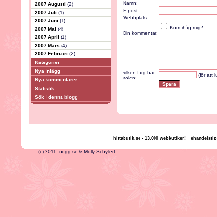
Namn:
2007 Augusti
(2)
E-post:
2007 Juli
(1)
Webbplats:
2007 Juni
(1)
Kom ihåg mig?
2007 Maj
(4)
Din kommentar:
2007 April
(1)
2007 Mars
(4)
2007 Februari
(2)
Kategorier
Nya inlägg
vilken färg har
(för att 
solen:
Nya kommentarer
Statistik
Sök i denna blogg
|
hittabutik.se - 13.000 webbutiker!
ehandelstip
(c) 2011, nogg.se & Molly Schyllert