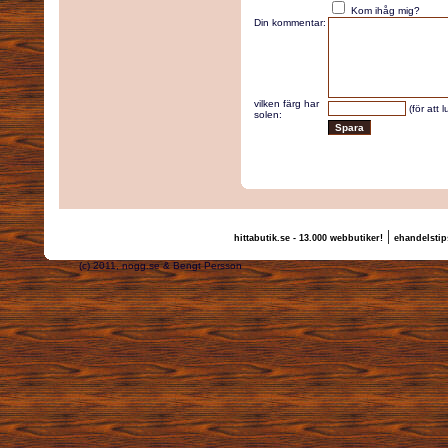
Kom ihåg mig?
Din kommentar:
vilken färg har
(för att 
solen:
|
hittabutik.se - 13.000 webbutiker!
ehandelstip
(c) 2011, nogg.se & Bengt Persson