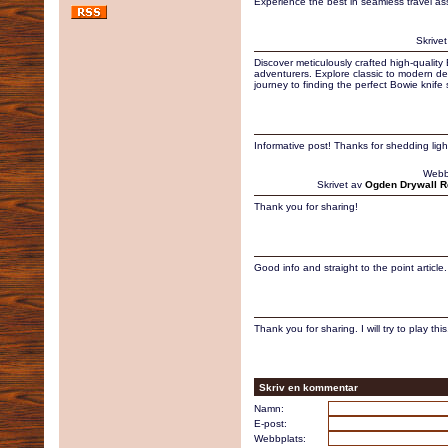
Experience the best in seamless travel ass
Skrive
Discover meticulously crafted high-quality 
adventurers. Explore classic to modern des
journey to finding the perfect Bowie knife 
Informative post! Thanks for shedding light
Webb
Skrivet av
Ogden Drywall R
Thank you for sharing!
Good info and straight to the point article
Thank you for sharing. I will try to play this
Skriv en kommentar
Namn:
E-post:
Webbplats: