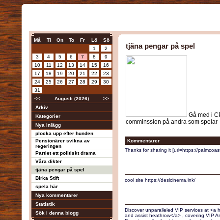
Må
Ti
On
To
Fr
Lö
Sö
tjäna pengar på spel
1
2
3
4
5
6
7
8
9
10
11
12
13
14
15
16
17
18
19
20
21
22
23
24
25
26
27
28
29
30
31
<<
Augusti (2026)
>>
Arkiv
Gå med i CPa
Kategorier
comminssion på andra som spelar
Nya inlägg
plocka upp efter hunden
Pensionärer svikna av
Kommentarer
regeringen
Thanks for sharing it [url=https://palmcoa
Partiet ett politiskt drama
Våra dikter
tjäna pengar på spel
Birka Stift
cool site https://desicinema.ink/
spela här
Nya kommentarer
Statistik
Discover unparalleled VIP services at <a
Sök i denna blogg
and assist heathrow</a> , covering VIP Ar